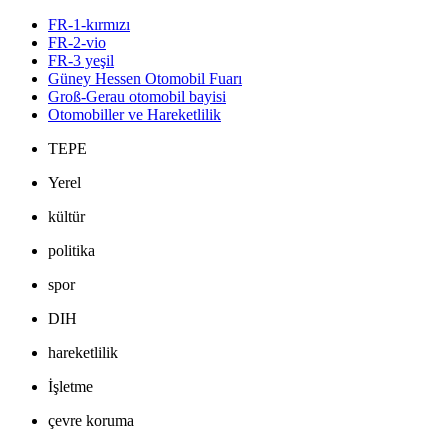
FR-1-kırmızı
FR-2-vio
FR-3 yeşil
Güney Hessen Otomobil Fuarı
Groß-Gerau otomobil bayisi
Otomobiller ve Hareketlilik
TEPE
Yerel
kültür
politika
spor
DIH
hareketlilik
İşletme
çevre koruma