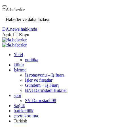
DA.haberler
– Haberler ve daha fazlası
DA.news hakkında
Açık
Koyu
Yerel
politika
kültür
İşletme
İş rotasyonu – İş fuarı
İşler ve fırsatlar
Gündem – İş Fuarı
BNI Darmstadt Bükner
spor
SV Darmstadt 98
Sağlık
hareketlilik
çevre koruma
Turkish