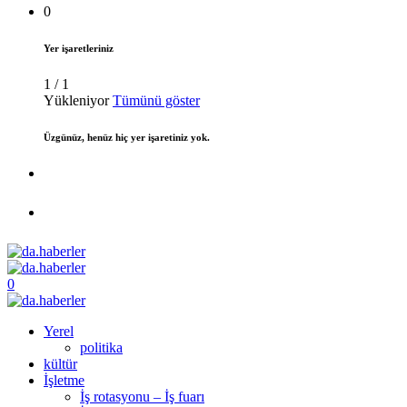
0
Yer işaretleriniz
1
/
1
Yükleniyor
Tümünü göster
Üzgünüz, henüz hiç yer işaretiniz yok.
0
Yerel
politika
kültür
İşletme
İş rotasyonu – İş fuarı