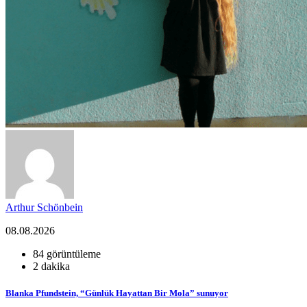
Arthur Schönbein
08.08.2026
84 görüntüleme
2 dakika
Blanka Pfundstein, “Günlük Hayattan Bir Mola” sunuyor