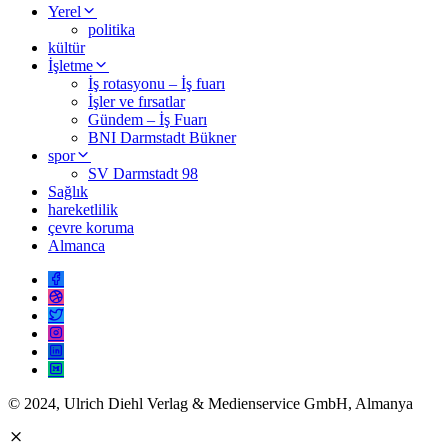
Yerel
politika
kültür
İşletme
İş rotasyonu – İş fuarı
İşler ve fırsatlar
Gündem – İş Fuarı
BNI Darmstadt Bükner
spor
SV Darmstadt 98
Sağlık
hareketlilik
çevre koruma
Almanca
© 2024, Ulrich Diehl Verlag & Medienservice GmbH, Almanya