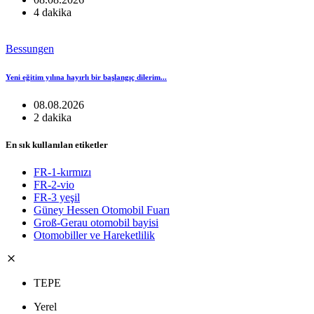
4 dakika
Bessungen
Yeni eğitim yılına hayırlı bir başlangıç ​​dilerim...
08.08.2026
2 dakika
En sık kullanılan etiketler
FR-1-kırmızı
FR-2-vio
FR-3 yeşil
Güney Hessen Otomobil Fuarı
Groß-Gerau otomobil bayisi
Otomobiller ve Hareketlilik
TEPE
Yerel