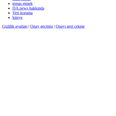
temas etmek
DA.news hakkında
Veri koruma
künye
Gizlilik ayarları
|
Onay geçmişi
|
Onayı geri çekme