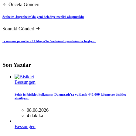
Önceki Gönderi
Seeheim-Jugenheim'da yeni belediye meclisi oluşturuldu
Sonraki Gönderi
İş sonrası pazarları 21 Mayıs'ta Seeheim-Jugenheim'da başlıyor
Son Yazılar
Bessungen
Şehir içi bisiklet kullanımı: Darmstadt'ta yaklaşık 445.000 kilometre bisiklet
sürülüyor
08.08.2026
4 dakika
Bessungen