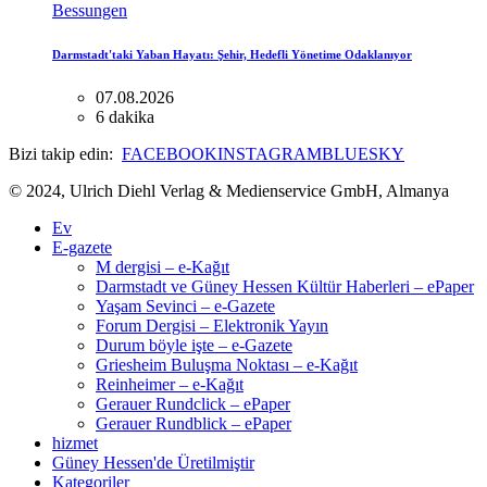
Bessungen
Darmstadt'taki Yaban Hayatı: Şehir, Hedefli Yönetime Odaklanıyor
07.08.2026
6 dakika
Bizi takip edin:
FACEBOOK
INSTAGRAM
BLUESKY
© 2024, Ulrich Diehl Verlag & Medienservice GmbH, Almanya
Ev
E-gazete
M dergisi – e-Kağıt
Darmstadt ve Güney Hessen Kültür Haberleri – ePaper
Yaşam Sevinci – e-Gazete
Forum Dergisi – Elektronik Yayın
Durum böyle işte – e-Gazete
Griesheim Buluşma Noktası – e-Kağıt
Reinheimer – e-Kağıt
Gerauer Rundclick – ePaper
Gerauer Rundblick – ePaper
hizmet
Güney Hessen'de Üretilmiştir
Kategoriler