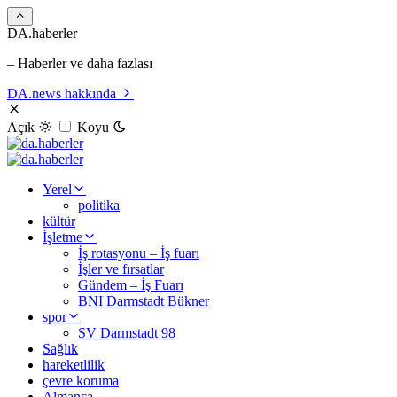
DA.haberler
– Haberler ve daha fazlası
DA.news hakkında
Açık
Koyu
Yerel
politika
kültür
İşletme
İş rotasyonu – İş fuarı
İşler ve fırsatlar
Gündem – İş Fuarı
BNI Darmstadt Bükner
spor
SV Darmstadt 98
Sağlık
hareketlilik
çevre koruma
Almanca