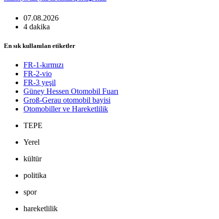
07.08.2026
4 dakika
En sık kullanılan etiketler
FR-1-kırmızı
FR-2-vio
FR-3 yeşil
Güney Hessen Otomobil Fuarı
Groß-Gerau otomobil bayisi
Otomobiller ve Hareketlilik
TEPE
Yerel
kültür
politika
spor
hareketlilik