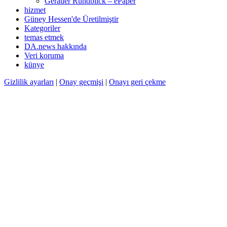
Gerauer Rundblick – ePaper
hizmet
Güney Hessen'de Üretilmiştir
Kategoriler
temas etmek
DA.news hakkında
Veri koruma
künye
Gizlilik ayarları
|
Onay geçmişi
|
Onayı geri çekme