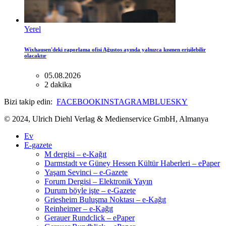
Yerel
Wixhausen'deki raporlama ofisi Ağustos ayında yalnızca kısmen erişilebilir
olacaktır
05.08.2026
2 dakika
Bizi takip edin:
FACEBOOK
INSTAGRAM
BLUESKY
© 2024, Ulrich Diehl Verlag & Medienservice GmbH, Almanya
Ev
E-gazete
M dergisi – e-Kağıt
Darmstadt ve Güney Hessen Kültür Haberleri – ePaper
Yaşam Sevinci – e-Gazete
Forum Dergisi – Elektronik Yayın
Durum böyle işte – e-Gazete
Griesheim Buluşma Noktası – e-Kağıt
Reinheimer – e-Kağıt
Gerauer Rundclick – ePaper