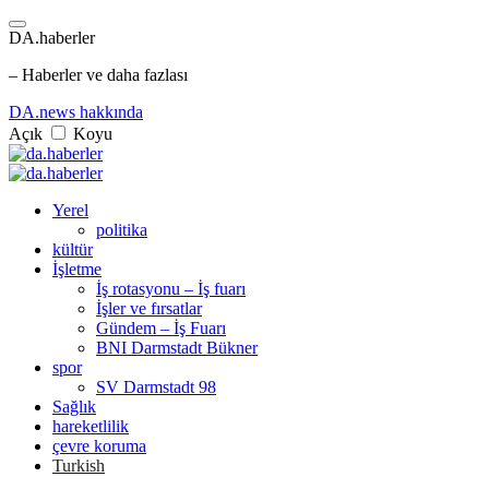
DA.haberler
– Haberler ve daha fazlası
DA.news hakkında
Açık
Koyu
Yerel
politika
kültür
İşletme
İş rotasyonu – İş fuarı
İşler ve fırsatlar
Gündem – İş Fuarı
BNI Darmstadt Bükner
spor
SV Darmstadt 98
Sağlık
hareketlilik
çevre koruma
Turkish