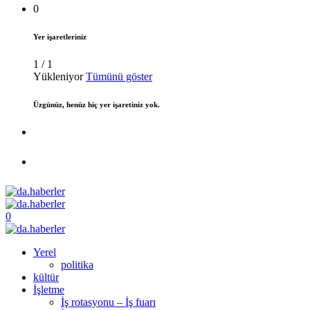
0
Yer işaretleriniz
1
/
1
Yükleniyor
Tümünü göster
Üzgünüz, henüz hiç yer işaretiniz yok.
0
Yerel
politika
kültür
İşletme
İş rotasyonu – İş fuarı