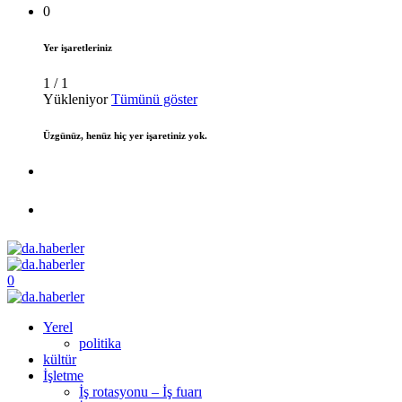
0
Yer işaretleriniz
1
/
1
Yükleniyor
Tümünü göster
Üzgünüz, henüz hiç yer işaretiniz yok.
0
Yerel
politika
kültür
İşletme
İş rotasyonu – İş fuarı