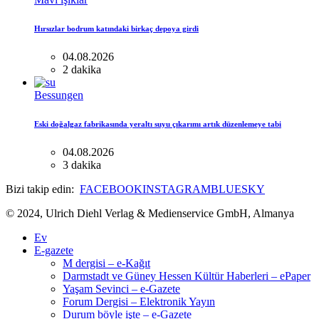
Hırsızlar bodrum katındaki birkaç depoya girdi
04.08.2026
2 dakika
Bessungen
Eski doğalgaz fabrikasında yeraltı suyu çıkarımı artık düzenlemeye tabi
04.08.2026
3 dakika
Bizi takip edin:
FACEBOOK
INSTAGRAM
BLUESKY
© 2024, Ulrich Diehl Verlag & Medienservice GmbH, Almanya
Ev
E-gazete
M dergisi – e-Kağıt
Darmstadt ve Güney Hessen Kültür Haberleri – ePaper
Yaşam Sevinci – e-Gazete
Forum Dergisi – Elektronik Yayın
Durum böyle işte – e-Gazete