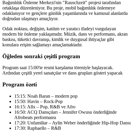
Bağımlılık Önleme Merkezi'nin "Rauschzeit" projesi tarafından
ortaklaşa düzenleniyor. Bu proje, mobil bağımlılık önlemeye
odaklanıyor ve gençlere günlük yaşamlarında ve kamusal alanlarda
doğrudan ulaşmayı amaçlıyor.
Odak noktası, değişim, katılım ve yaratıcı ifadeyi vurgulayan
modern bir önleme yaklaşımıdır. Müzik, dans ve performans, akran
baskısı, tüketici davranışı, kimlik ve duygusal ihtiyaçlar gibi
konulara erişim sağlamayı amaçlamaktadır.
Öğleden sonraki çeşitli program
Program saat 15:00'te resmi karşılama töreniyle başlayacak.
Ardından çeşitli yerel sanatçılar ve dans grupları gösteri yapacak
Program özeti
15:15: Noah Baran – modern pop
15:50: Havin – Rock-Pop
16:15: Allx – Pop, R&B ve Afro
16:50: ACQ Dansçıları – Jennifer Owusu önderliğinde
Afrobeats performansı
17:20: Unfamiliar – Aylin Weber önderliğinde Hip-Hop Dansı
17:30: Raphaello – R&B