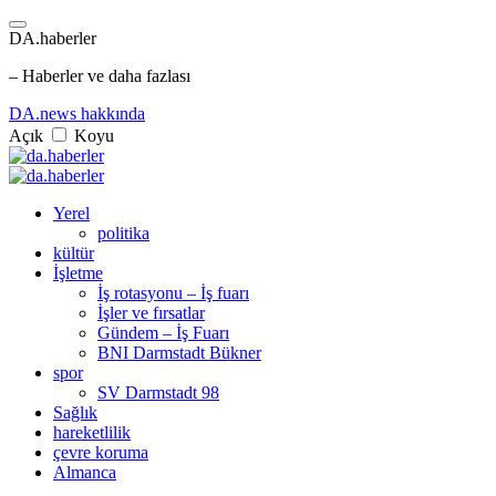
DA.haberler
– Haberler ve daha fazlası
DA.news hakkında
Açık
Koyu
Yerel
politika
kültür
İşletme
İş rotasyonu – İş fuarı
İşler ve fırsatlar
Gündem – İş Fuarı
BNI Darmstadt Bükner
spor
SV Darmstadt 98
Sağlık
hareketlilik
çevre koruma
Almanca