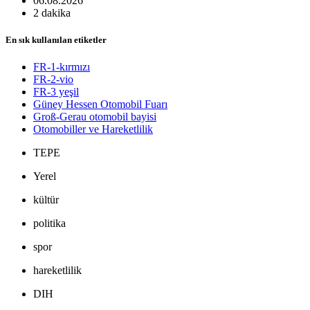
06.08.2026
2 dakika
En sık kullanılan etiketler
FR-1-kırmızı
FR-2-vio
FR-3 yeşil
Güney Hessen Otomobil Fuarı
Groß-Gerau otomobil bayisi
Otomobiller ve Hareketlilik
TEPE
Yerel
kültür
politika
spor
hareketlilik
DIH