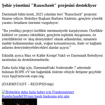
Şehir yönetimi "Rauschzeit" projesini destekliyor
Darmstadt bilim kenti, 2025 yılından beri "Rauschzeit" projesini
finanse ediyor. Belediye Başkanı Barbara Akdeniz, gençlere yönelik
yaratıcı fırsatların önemini vurguluyor:
"Bu yenilikçi projeyi özellikle memnuniyetle karşılıyorum. Özellikle
kültürel ve yaratıcı etkinlikler, gençlerin topluluk duygusunu, öz
yeterliliklerini ve 'akış deneyimleri' olarak adlandırılan, tamamen
madde kullanımından uzak, yoğun konsantrasyon, ifade ve bağlantı
anlarını deneyimleyebilecekleri alanlar açıyor."
Etkinlik ayrıca Max ve Käthe Kempf Vakfı ve Darmstadt Belediyesi
tarafından da desteklenmektedir.
Daha fazla bilgi için, Darmstadt'taki Soderstraße 7 adresinde
bulunan ROPE eV'nin bağımlılık önleme ofisiyle iletişime geçebilir
veya
fsp@network-rope.org
.
(DARMSTADT – RED/PSD/stip)