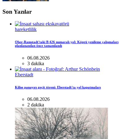
Son Yazılar
hareketlilik
Ober-Ramstadt'taki B 426 numaralı yol: Köprü yenileme çalışmaları
planlanandan önce tamamlandı
06.08.2026
3 dakika
Eberstadt
Kilise panayırı geçit töreni: Eberstadt'ta yol kapatmaları
06.08.2026
2 dakika