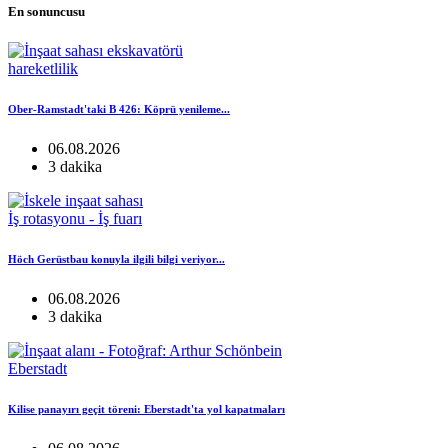
En sonuncusu
hareketlilik
Ober-Ramstadt'taki B 426: Köprü yenileme...
06.08.2026
3 dakika
İş rotasyonu - İş fuarı
Höch Gerüstbau konuyla ilgili bilgi veriyor...
06.08.2026
3 dakika
Eberstadt
Kilise panayırı geçit töreni: Eberstadt'ta yol kapatmaları