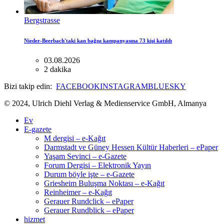
Bergstrasse
Nieder-Beerbach'taki kan bağışı kampanyasına 73 kişi katıldı
03.08.2026
2 dakika
Bizi takip edin:
FACEBOOK
INSTAGRAM
BLUESKY
© 2024, Ulrich Diehl Verlag & Medienservice GmbH, Almanya
Ev
E-gazete
M dergisi – e-Kağıt
Darmstadt ve Güney Hessen Kültür Haberleri – ePaper
Yaşam Sevinci – e-Gazete
Forum Dergisi – Elektronik Yayın
Durum böyle işte – e-Gazete
Griesheim Buluşma Noktası – e-Kağıt
Reinheimer – e-Kağıt
Gerauer Rundclick – ePaper
Gerauer Rundblick – ePaper
hizmet