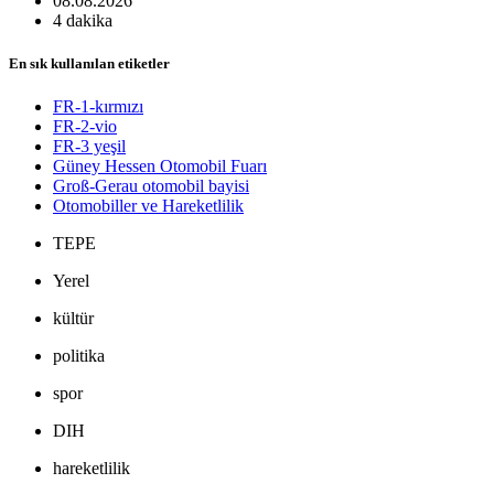
08.08.2026
4 dakika
En sık kullanılan etiketler
FR-1-kırmızı
FR-2-vio
FR-3 yeşil
Güney Hessen Otomobil Fuarı
Groß-Gerau otomobil bayisi
Otomobiller ve Hareketlilik
TEPE
Yerel
kültür
politika
spor
DIH
hareketlilik