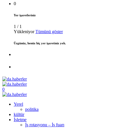
0
Yer işaretleriniz
1
/
1
Yükleniyor
Tümünü göster
Üzgünüz, henüz hiç yer işaretiniz yok.
0
Yerel
politika
kültür
İşletme
İş rotasyonu – İş fuarı