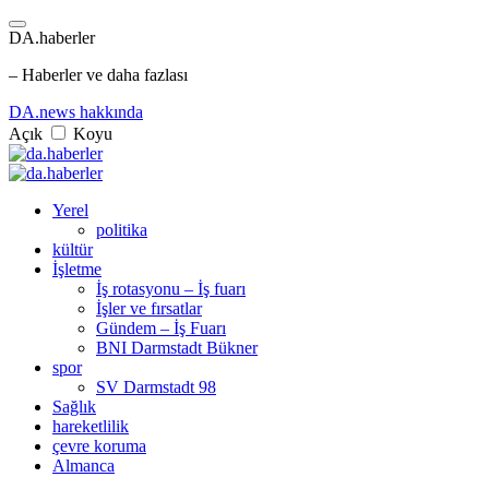
DA.haberler
– Haberler ve daha fazlası
DA.news hakkında
Açık
Koyu
Yerel
politika
kültür
İşletme
İş rotasyonu – İş fuarı
İşler ve fırsatlar
Gündem – İş Fuarı
BNI Darmstadt Bükner
spor
SV Darmstadt 98
Sağlık
hareketlilik
çevre koruma
Almanca