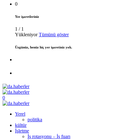
0
Yer işaretleriniz
1
/
1
Yükleniyor
Tümünü göster
Üzgünüz, henüz hiç yer işaretiniz yok.
0
Yerel
politika
kültür
İşletme
İş rotasyonu – İş fuarı