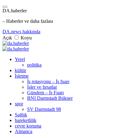
DA.haberler
– Haberler ve daha fazlası
DA.news hakkında
Açık
Koyu
Yerel
politika
kültür
İşletme
İş rotasyonu – İş fuarı
İşler ve fırsatlar
Gündem – İş Fuarı
BNI Darmstadt Bükner
spor
SV Darmstadt 98
Sağlık
hareketlilik
çevre koruma
Almanca