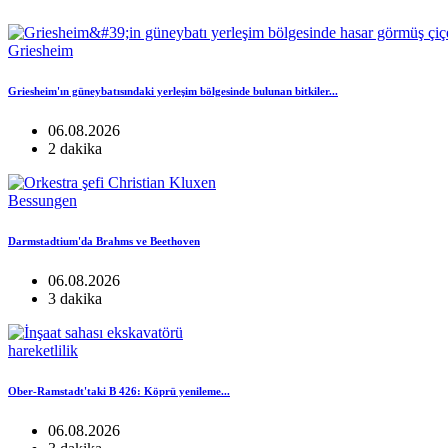
Griesheim
Griesheim'ın güneybatısındaki yerleşim bölgesinde bulunan bitkiler...
06.08.2026
2 dakika
Bessungen
Darmstadtium'da Brahms ve Beethoven
06.08.2026
3 dakika
hareketlilik
Ober-Ramstadt'taki B 426: Köprü yenileme...
06.08.2026