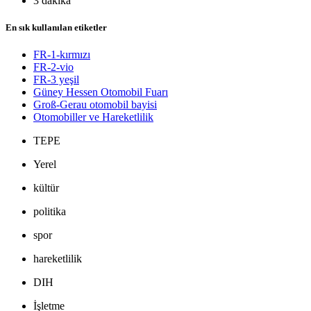
3 dakika
En sık kullanılan etiketler
FR-1-kırmızı
FR-2-vio
FR-3 yeşil
Güney Hessen Otomobil Fuarı
Groß-Gerau otomobil bayisi
Otomobiller ve Hareketlilik
TEPE
Yerel
kültür
politika
spor
hareketlilik
DIH
İşletme