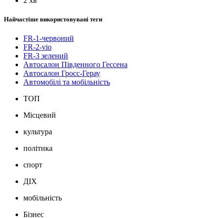
2 хв
Найчастіше використовувані теги
FR-1-червоний
FR-2-vio
FR-3 зелений
Автосалон Південного Гессена
Автосалон Гросс-Герау
Автомобілі та мобільність
ТОП
Місцевий
культура
політика
спорт
ДІХ
мобільність
Бізнес