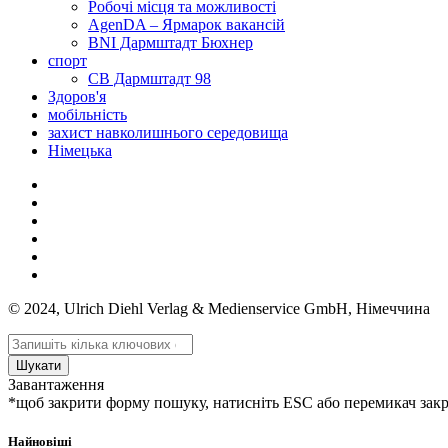
Робочі місця та можливості
AgenDA – Ярмарок вакансій
BNI Дармштадт Бюхнер
спорт
СВ Дармштадт 98
Здоров'я
мобільність
захист навколишнього середовища
Німецька
© 2024, Ulrich Diehl Verlag & Medienservice GmbH, Німеччина
Шукати
Завантаження
*щоб закрити форму пошуку, натисніть ESC або перемикач зак
Найновіші