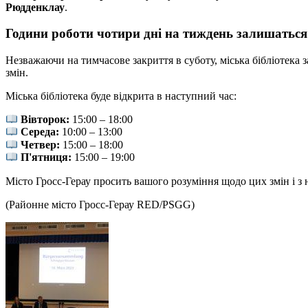
Рюдденклау
.
Години роботи чотири дні на тиждень залишатьс
Незважаючи на тимчасове закриття в суботу, міська бібліотека 
змін.
Міська бібліотека буде відкрита в наступний час:
Вівторок:
15:00 – 18:00
Середа:
10:00 – 13:00
Четвер:
15:00 – 18:00
П'ятниця:
15:00 – 19:00
Місто Гросс-Герау просить вашого розуміння щодо цих змін і з н
(Районне місто Гросс-Герау RED/PSGG)