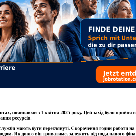
ботах, починаючи з 1 квітня 2025 року. Цей захід було прийн
ання ресурсів.
служби мають бути переглянуті. Скорочення годин роботи на о
ходом. Як довго він триватиме, залежить від подальшого фіна