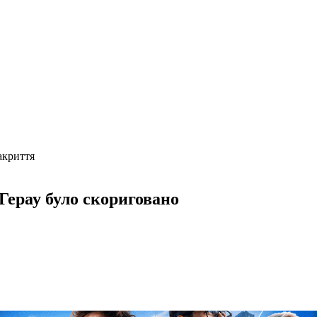
акриття
-Герау було скориговано