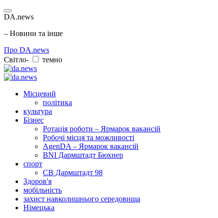
DA.news
– Новини та інше
Про DA.news
Світло-
темно
Місцевий
політика
культура
Бізнес
Ротація роботи – Ярмарок вакансій
Робочі місця та можливості
AgenDA – Ярмарок вакансій
BNI Дармштадт Бюхнер
спорт
СВ Дармштадт 98
Здоров'я
мобільність
захист навколишнього середовища
Німецька