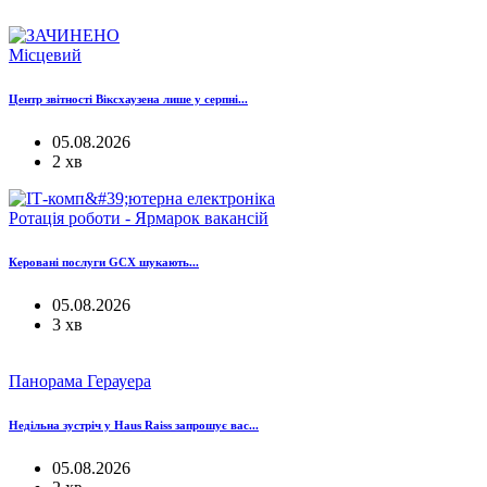
Місцевий
Центр звітності Віксхаузена лише у серпні...
05.08.2026
2 хв
Ротація роботи - Ярмарок вакансій
Керовані послуги GCX шукають...
05.08.2026
3 хв
Панорама Герауера
Недільна зустріч у Haus Raiss запрошує вас...
05.08.2026