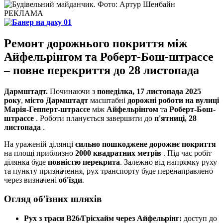
РЕКЛАМА
Ремонт дорожнього покриття між
Айфельрінгом та Роберт-Бош-штрассе
– повне перекриття до 28 листопада
Дармштадт.
Починаючи з
понеділка, 17 листопада 2025
року
,
місто Дармштадт
масштабні
дорожні роботи на вулиці
Марія-Гепперт-штрассе
між
Айфельрінгом
та
Роберт-Бош-
штрассе
. Роботи планується завершити до
п'ятниці, 28
листопада
.
На ураженій ділянці
сильно пошкоджене дорожнє покриття
на площі приблизно
2000 квадратних метрів
. Під час робіт
ділянка буде
повністю перекрита
. Залежно від напрямку руху
та пункту призначення, рух транспорту буде перенаправлено
через визначені
об'їзди
.
Огляд об'їзних шляхів
Рух з траси B26/Грісхайм через Айфельрінг:
доступ до