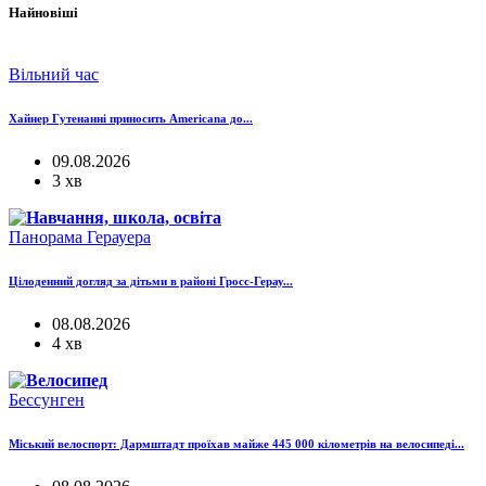
Найновіші
Вільний час
Хайнер Гутенанні приносить Americana до...
09.08.2026
3 хв
Панорама Герауера
Цілоденний догляд за дітьми в районі Гросс-Герау...
08.08.2026
4 хв
Бессунген
Міський велоспорт: Дармштадт проїхав майже 445 000 кілометрів на велосипеді...