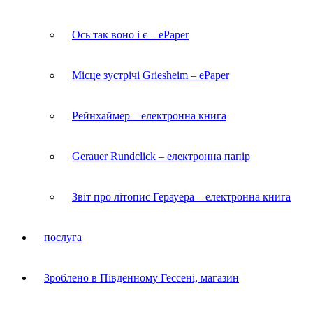
Ось так воно і є – ePaper
Місце зустрічі Griesheim – ePaper
Рейнхаймер – електронна книга
Gerauer Rundclick – електронна папір
Звіт про літопис Герауера – електронна книга
послуга
Зроблено в Південному Гессені, магазин