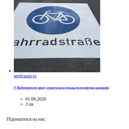
мобільність
У Вайтерштадті знову розпочалася міська велосипедна кампанія
01.08.2026
3 хв
FACEBOOK
INSTAGRAM
BLUESKY
Підпишіться на нас: