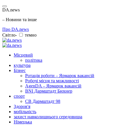
DA.news
– Новини та інше
Про DA.news
Світло-
темно
Місцевий
політика
культура
Бізнес
Ротація роботи – Ярмарок вакансій
Робочі місця та можливості
AgenDA – Ярмарок вакансій
BNI Дармштадт Бюхнер
спорт
СВ Дармштадт 98
Здоров'я
мобільність
захист навколишнього середовища
Німецька