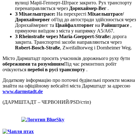
вулиці Марії-Гепперт-Штрасе закрито. Рух транспорту
перенаправляється через
Дорнхаймер-Вег
.
З Міхаельштрасе:
На перехресті
Міхаельштрасе/
Дорнхаймервег
об'їзд до автостради здійснюється через
Дорнхаймервег та
Цвайфаллторвег
на
Райнштрасе
,
прямуючи виїздом з міста у напрямку A5/A67.
З Rheinstraße через Maria-Goeppert-Straße:
дорога
закрита. Транспортні засоби направляються через
Robert-Bosch-Straße
, Zweifalltorweg і Dornheimer Weg.
Місто Дармштадт просить учасників дорожнього руху бути
обережними та розумінням
Під час ремонтних робіт
очікуються
перебої в русі транспорту
.
Додаткову інформацію про поточні будівельні проекти можна
знайти на офіційному вебсайті міста Дармштадт за адресою
www.darmstadt.de
(ДАРМШТАДТ – ЧЕРВОНИЙ/PSD/стіп)