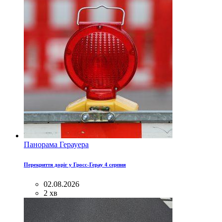
Панорама Герауера
Перекриття доріг у Гросс-Герау 4 серпня
02.08.2026
2 хв