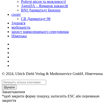
Робочі місця та можливості
AgenDA – Ярмарок вакансій
BNI Дармштадт Бюхнер
спорт
СВ Дармштадт 98
Здоров'я
мобільність
захист навколишнього середовища
Німецька
© 2024, Ulrich Diehl Verlag & Medienservice GmbH, Німеччина
Шукати
Завантаження
*щоб закрити форму пошуку, натисніть ESC або перемикач
закриття