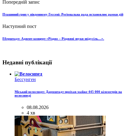
Попередній запис
Пташиний грип у південному Гессені: Регіональна рада встановлює рамки дій
Наступний пост
Еберштадт: Адвент-концерт «Різдво – Різдвяні звуки звідусіль…».
Недавні публікації
Бессунген
Міський велоспорт: Дармштадт проїхав майже 445 000 кілометрів на
велосипеді
08.08.2026
4 хв