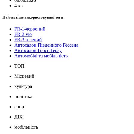
08.08.2026
4 хв
Найчастіше використовувані теги
FR-1-червоний
FR-2-vio
FR-3 зелений
Автосалон Південного Гессена
Автосалон Гросс-Герау
Автомобілі та мобільність
ТОП
Місцевий
культура
політика
спорт
ДІХ
мобільність