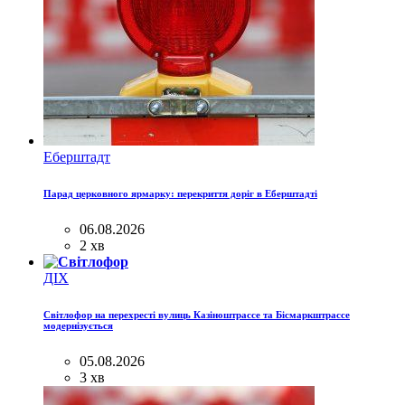
Еберштадт
Парад церковного ярмарку: перекриття доріг в Еберштадті
06.08.2026
2 хв
ДІХ
Світлофор на перехресті вулиць Казіноштрассе та Бісмаркштрассе
модернізується
05.08.2026
3 хв