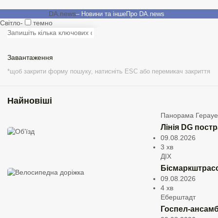
DA.news
– Новини та інше
Про DA.news
Світло-
темно
ТОП
Місцевий
культура
політика
спорт
мобільність
ДІХ
Бізнес
захист навколишнього середовища
Завантажити більше
Завантаження
*щоб закрити форму пошуку, натисніть ESC або перемикач закриття
Завантаження
Публікації в
ТОП
1
/
1
Найновіші
*щоб закрити форму мегаменю, натисніть ESC або перемикач
закриття
Панорама Герау
Місцева
Лінія DG постр
мобільність
09.08.2026
Еберштадта
3 хв
B 426:
ДІХ
Тунель
Бісмаркштрасс
09.08.2026
Лоберг
4 хв
буде
Еберштадт
закрито
Госпел-ансамбл