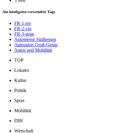
3 Min
Am häufigsten verwendete Tags
FR-1-rot
FR-2-vio
FR-3-grün
Automesse Südhessen
Autosalon Groß-Gerau
Autos und Mobilität
TOP
Lokales
Kultur
Politik
Sport
Mobilität
DIH
Wirtschaft