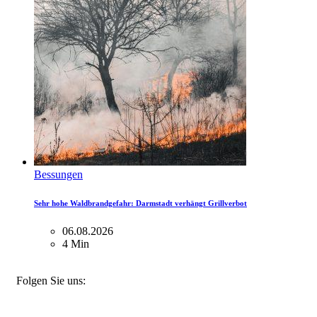
Bessungen
Sehr hohe Waldbrandgefahr: Darmstadt verhängt Grillverbot
06.08.2026
4 Min
FACEBOOK
INSTAGRAM
BLUESKY
Folgen Sie uns: