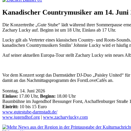
Kanadischer Countrymusiker am 14. Juni
Die Konzertreihe „Gute Stube“ lädt während ihrer Sommerpause erneu
Zachary Lucky auf. Beginn ist um 18 Uhr, Einlass ab 17 Uhr.
Lucky gilt als Vertreter eines klassischen Country- und Roots-Sound
kanadischen Countrymusikers Smilin’ Johnnie Lucky wird er häufig m
Auf seiner aktuellen Europa-Tour stellt Zachary Lucky sein neues Albu
Vor dem Konzert sorgt das Darmstädter DJ-Duo „Paisley United“ fü
damit an das Nachmittagsprogramm des ForstLoveCafés an.
Sonntag, 14. Juni 2026
Einlass:
17.00 Uhr,
Beginn:
18.00 Uhr
Baumbühne im Jugendhof Bessunger Forst, Aschaffenburger Straße 
Eintritt:
10 bis 15 Euro
www.gutestube-darmstadt.de/
www.jugendhof.org
|
www.zacharylucky.com