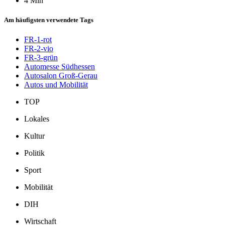
4 Min
Am häufigsten verwendete Tags
FR-1-rot
FR-2-vio
FR-3-grün
Automesse Südhessen
Autosalon Groß-Gerau
Autos und Mobilität
TOP
Lokales
Kultur
Politik
Sport
Mobilität
DIH
Wirtschaft