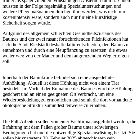
früher als später zu einem vollständigen Absterben führen. Zudem
müssten in der Folge regelmäßig Spezialuntersuchungen und
weitere Pflegemaßnahmen durchgeführt werden, was nicht nur
kostenintensiv wäre, sondern auch nur für eine kurzfristige
Sicherheit sorgen würde.
Aufgrund des allgemein schlechten Gesundheitszustands des
Baumes und der zwei rasant fortschreitenden Pilzinfektionen hat
sich die Stadt Riedstadt deshalb dafür entschieden, den Baum zu
entnehmen und durch eine Neupflanzung zu ersetzen, die etwas
weiter weg von der Mauer und dem angrenzenden Weg erfolgen
soll.
Innerhalb der Baumkrone befindet sich eine ausgedehnte
Asthöhlung. Aktuell ist diese Höhlung nicht von einem Tier
besiedelt. Im Vorfeld der Entnahme des Baumes wird die Höhlung
gesichert und an einen geeigneten Ort verbracht, um eine
Wiederbesiedelung zu ermöglichen und somit die dort vorhandene
ökologische Struktur zumindest teilweise zu erhalten.
Die Fäll-Arbeiten sollen von einer Fachfirma ausgeführt werden, die
Erfahrung mit dem Fällen großer Bäume unter schwierigen
Bedingungen hat und die notwendige Spezialausrüstung besitzt. Sie
sollen bis spätestens 28. Februar 2025 abgeschlossen sein.