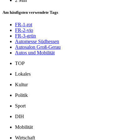
2 Min
Am häufigsten verwendete Tags
FR-1-rot
FR-2-vio
FR-3-grün
Automesse Südhessen
Autosalon Groß-Gerau
Autos und Mobilität
TOP
Lokales
Kultur
Politik
Sport
DIH
Mobilität
Wirtschaft