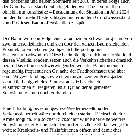
den trockenen und heißen Sommern seit 2018, in deren Folge auch
der Grundwasserstand deutlich gefallen war. Die – vermutlich
ohnehin nur kurzfristige – Entspannung der Situation im Jahr 2024
mit deutlich mehr Niederschlägen und erhöhtem Grundwasserstand
kam für diesen Baum offensichtlich zu spät.
Der Baum wurde in Folge einer allgemeinen Schwächung dann von
zwei unterschiedlichen und sich über den ganzen Baum ziehenden
Pilzinfektionen befallen (Zottiger Schillerporling und
Eschenbaumschwamm). Diese beeinträchtigen nicht nur fortlaufend
dessen Vitalität, sondern setzen auch die Verkehrssicherheit drastisch
herab. Das ist umso schwerwiegender, weil der Baum an einem
regelmäßig frequentierten Ort nahe der Friedhofsmauer und über
einer Wegeverbindung sowie einem angrenzenden Privatgarten
steht. Die Fähigkeit des Baumes, auf die bestehenden
Pilzinfektionen zu reagieren, ist aufgrund der allgemeinen
Schwächung kaum noch vorhanden.
Eine Erhaltung, beziehungswiese Wiederherstellung der
Verkehrssicherheit wäre nur durch einen starken Rückschnitt der
Krone möglich. Ein solcher Rückschnitt würde aber eine weitere
Schwächung der Esche bedeuten und zusätzliche Einfallswege für
weitere Krankheits- und Pilzinfektionen öffnen und damit eher