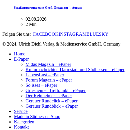
Straßensperrungen in Groß-Gerau am 4. August
02.08.2026
2 Min
Folgen Sie uns:
FACEBOOK
INSTAGRAM
BLUESKY
© 2024, Ulrich Diehl Verlag & Medienservice GmbH, Germany
Home
E-Paper
M das Magazin – ePaper
Kulturnachrichten Darmstadt und Südhessen – ePaper
LebensLust – ePaper
Forum Magazin – ePaper
So isses – ePaper
Griesheimer Treffpunkt – ePaper
Der Reinheimer – ePaper
Gerauer Rundclick – ePaper
Gerauer Rundblick – ePaper
Service
Made in Südhessen Shop
Kategorien
Kontakt