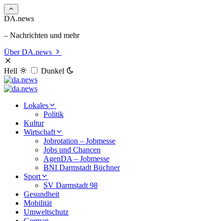
DA.news
– Nachrichten und mehr
Über DA.news
Hell
Dunkel
Lokales
Politik
Kultur
Wirtschaft
Jobrotation – Jobmesse
Jobs und Chancen
AgenDA – Jobmesse
BNI Darmstadt Büchner
Sport
SV Darmstadt 98
Gesundheit
Mobilität
Umweltschutz
German