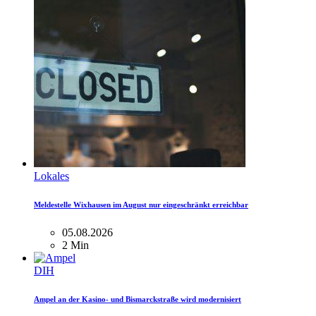
Lokales
Meldestelle Wixhausen im August nur eingeschränkt erreichbar
05.08.2026
2 Min
DIH
Ampel an der Kasino- und Bismarckstraße wird modernisiert