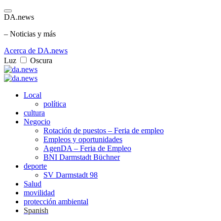
DA.news
– Noticias y más
Acerca de DA.news
Luz
Oscura
Local
política
cultura
Negocio
Rotación de puestos – Feria de empleo
Empleos y oportunidades
AgenDA – Feria de Empleo
BNI Darmstadt Büchner
deporte
SV Darmstadt 98
Salud
movilidad
protección ambiental
Spanish