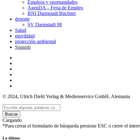
Empleos y oportunidades
AgenDA – Feria de Empleo
BNI Darmstadt Büchner
deporte
SV Darmstadt 98
Salud
movilidad
protección ambiental
Spanish
© 2024, Ulrich Diehl Verlag & Medienservice GmbH, Alemania
Buscar
Cargando
*Para cerrar el formulario de búsqueda presione ESC o cierre el interr
Lo último