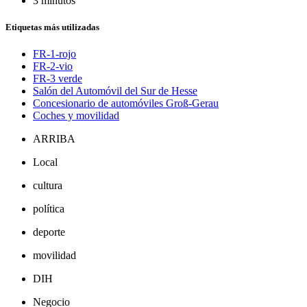
3 minutos
Etiquetas más utilizadas
FR-1-rojo
FR-2-vio
FR-3 verde
Salón del Automóvil del Sur de Hesse
Concesionario de automóviles Groß-Gerau
Coches y movilidad
ARRIBA
Local
cultura
política
deporte
movilidad
DIH
Negocio