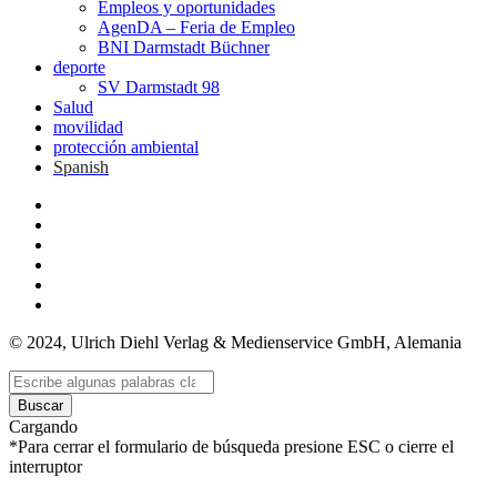
Empleos y oportunidades
AgenDA – Feria de Empleo
BNI Darmstadt Büchner
deporte
SV Darmstadt 98
Salud
movilidad
protección ambiental
Spanish
© 2024, Ulrich Diehl Verlag & Medienservice GmbH, Alemania
Buscar
Cargando
*Para cerrar el formulario de búsqueda presione ESC o cierre el
interruptor