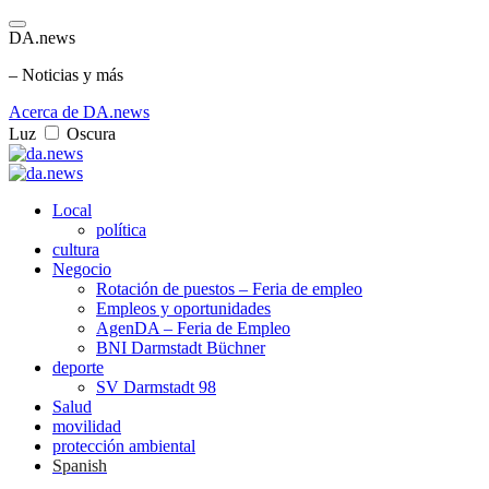
DA.news
– Noticias y más
Acerca de DA.news
Luz
Oscura
Local
política
cultura
Negocio
Rotación de puestos – Feria de empleo
Empleos y oportunidades
AgenDA – Feria de Empleo
BNI Darmstadt Büchner
deporte
SV Darmstadt 98
Salud
movilidad
protección ambiental
Spanish