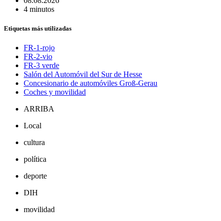
08.08.2026
4 minutos
Etiquetas más utilizadas
FR-1-rojo
FR-2-vio
FR-3 verde
Salón del Automóvil del Sur de Hesse
Concesionario de automóviles Groß-Gerau
Coches y movilidad
ARRIBA
Local
cultura
política
deporte
DIH
movilidad