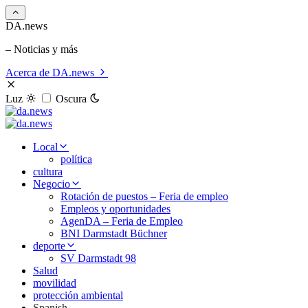
DA.news
– Noticias y más
Acerca de DA.news
Luz
Oscura
Local
política
cultura
Negocio
Rotación de puestos – Feria de empleo
Empleos y oportunidades
AgenDA – Feria de Empleo
BNI Darmstadt Büchner
deporte
SV Darmstadt 98
Salud
movilidad
protección ambiental
Spanish