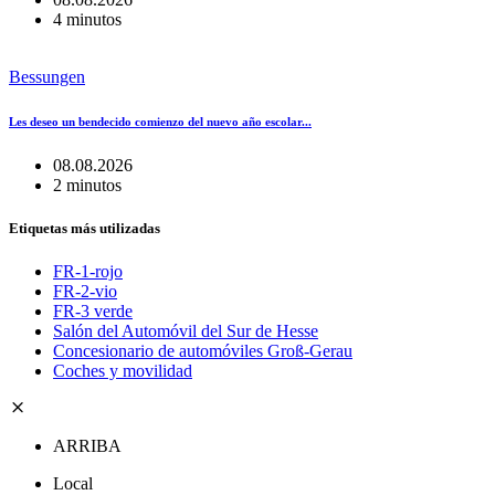
4 minutos
Bessungen
Les deseo un bendecido comienzo del nuevo año escolar...
08.08.2026
2 minutos
Etiquetas más utilizadas
FR-1-rojo
FR-2-vio
FR-3 verde
Salón del Automóvil del Sur de Hesse
Concesionario de automóviles Groß-Gerau
Coches y movilidad
ARRIBA
Local