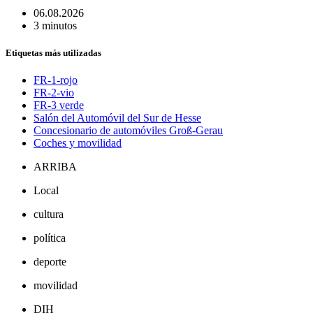
06.08.2026
3 minutos
Etiquetas más utilizadas
FR-1-rojo
FR-2-vio
FR-3 verde
Salón del Automóvil del Sur de Hesse
Concesionario de automóviles Groß-Gerau
Coches y movilidad
ARRIBA
Local
cultura
política
deporte
movilidad
DIH