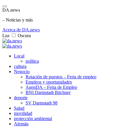
DA.news
– Noticias y más
Acerca de DA.news
Luz
Oscura
Local
política
cultura
Negocio
Rotación de puestos – Feria de empleo
Empleos y oportunidades
AgenDA – Feria de Empleo
BNI Darmstadt Büchner
deporte
SV Darmstadt 98
Salud
movilidad
protección ambiental
Alemán