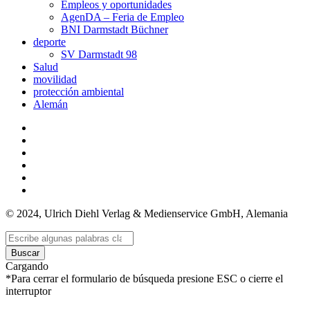
Empleos y oportunidades
AgenDA – Feria de Empleo
BNI Darmstadt Büchner
deporte
SV Darmstadt 98
Salud
movilidad
protección ambiental
Alemán
© 2024, Ulrich Diehl Verlag & Medienservice GmbH, Alemania
Buscar
Cargando
*Para cerrar el formulario de búsqueda presione ESC o cierre el
interruptor