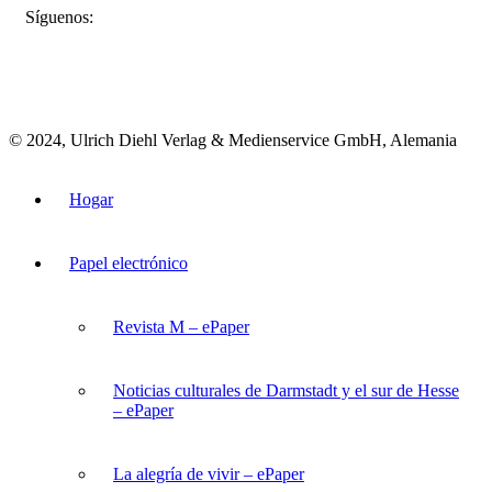
FACEBOOK
INSTAGRAM
BLUESKY
Síguenos:
© 2024, Ulrich Diehl Verlag & Medienservice GmbH, Alemania
Hogar
Papel electrónico
Revista M – ePaper
Noticias culturales de Darmstadt y el sur de Hesse
– ePaper
La alegría de vivir – ePaper