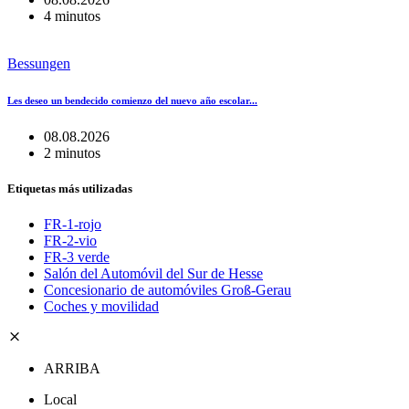
4 minutos
Bessungen
Les deseo un bendecido comienzo del nuevo año escolar...
08.08.2026
2 minutos
Etiquetas más utilizadas
FR-1-rojo
FR-2-vio
FR-3 verde
Salón del Automóvil del Sur de Hesse
Concesionario de automóviles Groß-Gerau
Coches y movilidad
ARRIBA
Local