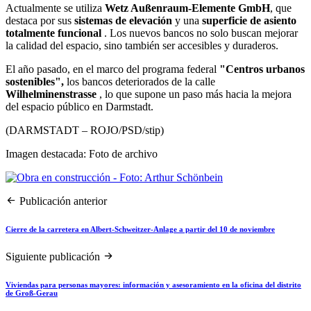
Actualmente se utiliza
Wetz Außenraum-Elemente GmbH
, que
destaca por sus
sistemas de elevación
y una
superficie de asiento
totalmente funcional
. Los nuevos bancos no solo buscan mejorar
la calidad del espacio, sino también ser accesibles y duraderos.
El año pasado, en el marco del programa federal
"Centros urbanos
sostenibles",
los bancos deteriorados de la calle
Wilhelminenstrasse
, lo que supone un paso más hacia la mejora
del espacio público en Darmstadt.
(DARMSTADT – ROJO/PSD/stip)
Imagen destacada: Foto de archivo
Publicación anterior
Cierre de la carretera en Albert-Schweitzer-Anlage a partir del 10 de noviembre
Siguiente publicación
Viviendas para personas mayores: información y asesoramiento en la oficina del distrito
de Groß-Gerau