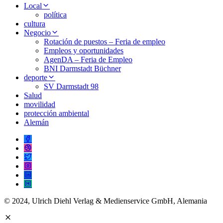
Local
política
cultura
Negocio
Rotación de puestos – Feria de empleo
Empleos y oportunidades
AgenDA – Feria de Empleo
BNI Darmstadt Büchner
deporte
SV Darmstadt 98
Salud
movilidad
protección ambiental
Alemán
© 2024, Ulrich Diehl Verlag & Medienservice GmbH, Alemania