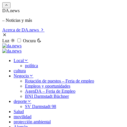
DA.news
– Noticias y más
Acerca de DA.news
Luz
Oscura
Local
política
cultura
Negocio
Rotación de puestos – Feria de empleo
Empleos y oportunidades
AgenDA – Feria de Empleo
BNI Darmstadt Büchner
deporte
SV Darmstadt 98
Salud
movilidad
protección ambiental
Alemán