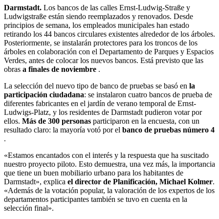
Darmstadt.
Los bancos de las calles Ernst-Ludwig-Straße y
Ludwigstraße están siendo reemplazados y renovados. Desde
principios de semana, los empleados municipales han estado
retirando los 44 bancos circulares existentes alrededor de los árboles.
Posteriormente, se instalarán protectores para los troncos de los
árboles en colaboración con el Departamento de Parques y Espacios
Verdes, antes de colocar los nuevos bancos. Está previsto que las
obras
a finales de noviembre
.
La selección del nuevo tipo de banco de pruebas se basó en
la
participación ciudadana
: se instalaron cuatro bancos de prueba de
diferentes fabricantes en el jardín de verano temporal de Ernst-
Ludwigs-Platz, y los residentes de Darmstadt pudieron votar por
ellos.
Más de 300 personas
participaron en la encuesta, con un
resultado claro: la mayoría votó por el
banco de pruebas número 4
.
«Estamos encantados con el interés y la respuesta que ha suscitado
nuestro proyecto piloto. Esto demuestra, una vez más, la importancia
que tiene un buen mobiliario urbano para los habitantes de
Darmstadt», explica
el director de Planificación, Michael Kolmer
.
«Además de la votación popular, la valoración de los expertos de los
departamentos participantes también se tuvo en cuenta en la
selección final».