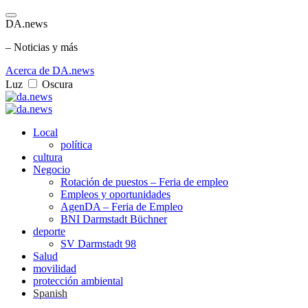
DA.news
– Noticias y más
Acerca de DA.news
Luz
Oscura
Local
política
cultura
Negocio
Rotación de puestos – Feria de empleo
Empleos y oportunidades
AgenDA – Feria de Empleo
BNI Darmstadt Büchner
deporte
SV Darmstadt 98
Salud
movilidad
protección ambiental
Spanish