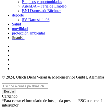
Empleos y oportunidades
AgenDA – Feria de Empleo
BNI Darmstadt Büchner
deporte
SV Darmstadt 98
Salud
movilidad
protección ambiental
Spanish
© 2024, Ulrich Diehl Verlag & Medienservice GmbH, Alemania
Buscar
Cargando
*Para cerrar el formulario de búsqueda presione ESC o cierre el
interruptor