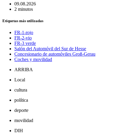
09.08.2026
2 minutos
Etiquetas más utilizadas
FR-1-rojo
FR-2-vio
FR-3 verde
Salón del Automóvil del Sur de Hesse
Concesionario de automóviles Groß-Gerau
Coches y movilidad
ARRIBA
Local
cultura
política
deporte
movilidad
DIH