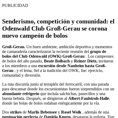
PUBLICIDAD
Senderismo, competición y comunidad: el
Odenwald Club Groß-Gerau se corona
nuevo campeón de bolos
Groß-Gerau.
Un buen ambiente, ambición deportiva y momentos
de camaradería caracterizaron la reciente reunión del
grupo de
bolos del Club Odenwald (OWK) Groß-Gerau
. Los campeones
de bolos del año pasado,
Beate Bolbach
y
Reiner Dietz,
invitaron
a los miembros a una
excursión desde Nauheim hasta Groß-
Gerau
, y el lema, fiel a la tradición del OWK, fue: ejercicio,
comunidad y diversión.
La ruta discurría junto al terraplén del ferrocarril, con una parada
para descansar donde los excursionistas fueron sorprendidos con un
abundante refrigerio
que incluía salchichas, panecillos y una
buena bebida. Después, se dirigieron al
Albert-Faulstroh-Halle
,
donde las bolas de bolos rodaban enérgicamente por la vía.
Dos
strikes
de
Marlis Bebensee
y
Rosel Wolk
, además de una
puntuación perfecta
de
Daniela Knorn,
desataron la euforia. Tras