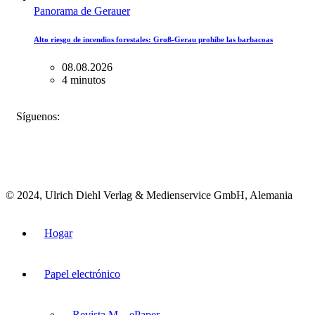
Panorama de Gerauer
Alto riesgo de incendios forestales: Groß-Gerau prohíbe las barbacoas
08.08.2026
4 minutos
FACEBOOK
INSTAGRAM
BLUESKY
Síguenos:
© 2024, Ulrich Diehl Verlag & Medienservice GmbH, Alemania
Hogar
Papel electrónico
Revista M – ePaper