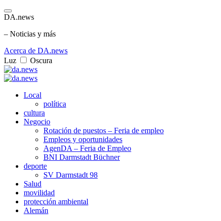
DA.news
– Noticias y más
Acerca de DA.news
Luz
Oscura
Local
política
cultura
Negocio
Rotación de puestos – Feria de empleo
Empleos y oportunidades
AgenDA – Feria de Empleo
BNI Darmstadt Büchner
deporte
SV Darmstadt 98
Salud
movilidad
protección ambiental
Alemán