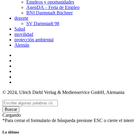
Empleos y oportunidades
AgenDA – Feria de Empleo
BNI Darmstadt Büchner
deporte
SV Darmstadt 98
Salud
movilidad
protección ambiental
Alemán
© 2024, Ulrich Diehl Verlag & Medienservice GmbH, Alemania
Buscar
Cargando
*Para cerrar el formulario de búsqueda presione ESC o cierre el interr
Lo último