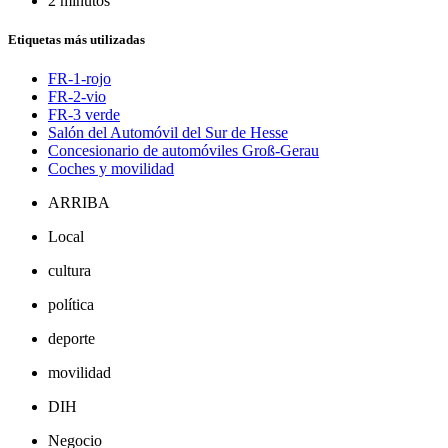
2 minutos
Etiquetas más utilizadas
FR-1-rojo
FR-2-vio
FR-3 verde
Salón del Automóvil del Sur de Hesse
Concesionario de automóviles Groß-Gerau
Coches y movilidad
ARRIBA
Local
cultura
política
deporte
movilidad
DIH
Negocio