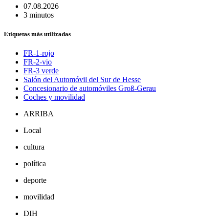
07.08.2026
3 minutos
Etiquetas más utilizadas
FR-1-rojo
FR-2-vio
FR-3 verde
Salón del Automóvil del Sur de Hesse
Concesionario de automóviles Groß-Gerau
Coches y movilidad
ARRIBA
Local
cultura
política
deporte
movilidad
DIH