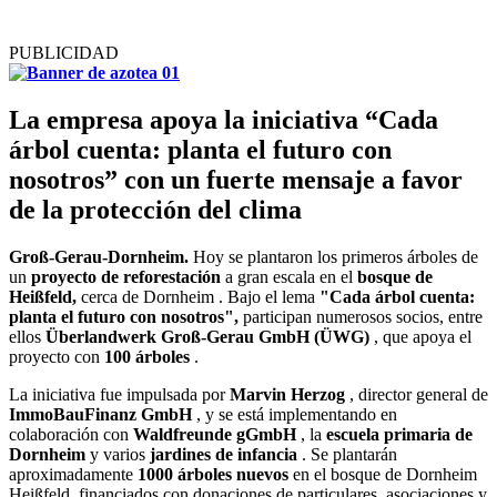
PUBLICIDAD
La empresa apoya la iniciativa “Cada
árbol cuenta: planta el futuro con
nosotros” con un fuerte mensaje a favor
de la protección del clima
Groß-Gerau-Dornheim.
Hoy se plantaron los primeros árboles de
un
proyecto de reforestación
a gran escala en el
bosque de
Heißfeld,
cerca de Dornheim . Bajo el lema
"Cada árbol cuenta:
planta el futuro con nosotros",
participan numerosos socios, entre
ellos
Überlandwerk Groß-Gerau GmbH (ÜWG)
, que apoya el
proyecto con
100 árboles
.
La iniciativa fue impulsada por
Marvin Herzog
, director general de
ImmoBauFinanz GmbH
, y se está implementando en
colaboración con
Waldfreunde gGmbH
, la
escuela primaria de
Dornheim
y varios
jardines de infancia
. Se plantarán
aproximadamente
1000 árboles nuevos
en el bosque de Dornheim
Heißfeld, financiados con donaciones de particulares, asociaciones y