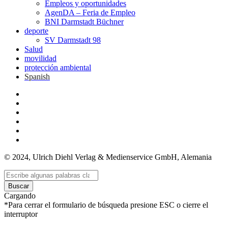
Empleos y oportunidades
AgenDA – Feria de Empleo
BNI Darmstadt Büchner
deporte
SV Darmstadt 98
Salud
movilidad
protección ambiental
Spanish
© 2024, Ulrich Diehl Verlag & Medienservice GmbH, Alemania
Buscar
Cargando
*Para cerrar el formulario de búsqueda presione ESC o cierre el
interruptor