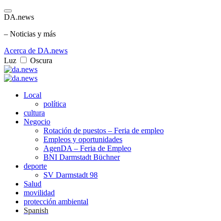
DA.news
– Noticias y más
Acerca de DA.news
Luz
Oscura
Local
política
cultura
Negocio
Rotación de puestos – Feria de empleo
Empleos y oportunidades
AgenDA – Feria de Empleo
BNI Darmstadt Büchner
deporte
SV Darmstadt 98
Salud
movilidad
protección ambiental
Spanish