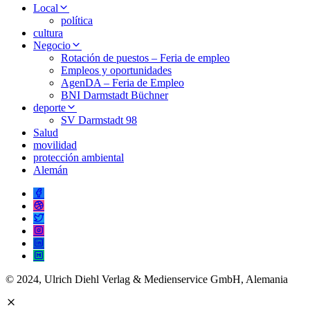
Local
política
cultura
Negocio
Rotación de puestos – Feria de empleo
Empleos y oportunidades
AgenDA – Feria de Empleo
BNI Darmstadt Büchner
deporte
SV Darmstadt 98
Salud
movilidad
protección ambiental
Alemán
© 2024, Ulrich Diehl Verlag & Medienservice GmbH, Alemania