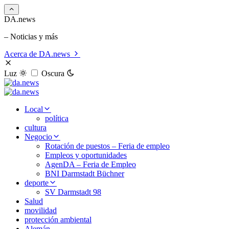
DA.news
– Noticias y más
Acerca de DA.news
Luz
Oscura
Local
política
cultura
Negocio
Rotación de puestos – Feria de empleo
Empleos y oportunidades
AgenDA – Feria de Empleo
BNI Darmstadt Büchner
deporte
SV Darmstadt 98
Salud
movilidad
protección ambiental
Alemán