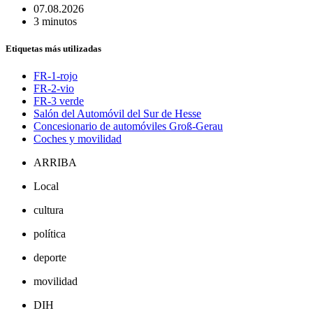
07.08.2026
3 minutos
Etiquetas más utilizadas
FR-1-rojo
FR-2-vio
FR-3 verde
Salón del Automóvil del Sur de Hesse
Concesionario de automóviles Groß-Gerau
Coches y movilidad
ARRIBA
Local
cultura
política
deporte
movilidad
DIH