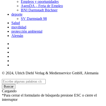
Empleos y oportunidades
AgenDA – Feria de Empleo
BNI Darmstadt Büchner
deporte
SV Darmstadt 98
Salud
movilidad
protección ambiental
Alemán
© 2024, Ulrich Diehl Verlag & Medienservice GmbH, Alemania
Buscar
Cargando
*Para cerrar el formulario de búsqueda presione ESC o cierre el
interruptor