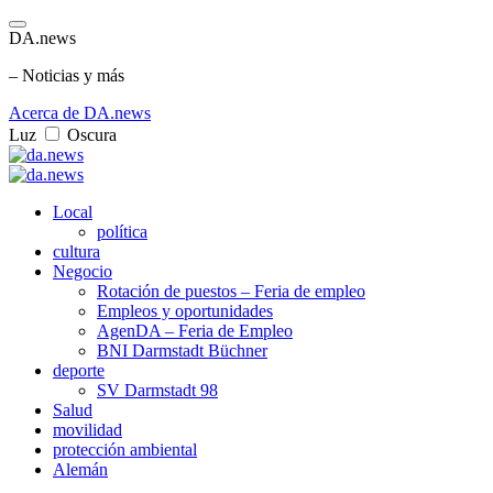
DA.news
– Noticias y más
Acerca de DA.news
Luz
Oscura
Local
política
cultura
Negocio
Rotación de puestos – Feria de empleo
Empleos y oportunidades
AgenDA – Feria de Empleo
BNI Darmstadt Büchner
deporte
SV Darmstadt 98
Salud
movilidad
protección ambiental
Alemán