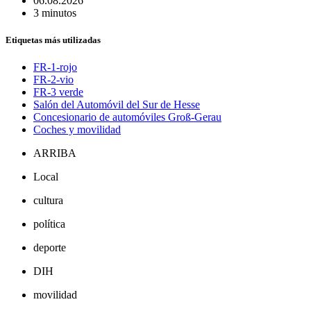
06.08.2026
3 minutos
Etiquetas más utilizadas
FR-1-rojo
FR-2-vio
FR-3 verde
Salón del Automóvil del Sur de Hesse
Concesionario de automóviles Groß-Gerau
Coches y movilidad
ARRIBA
Local
cultura
política
deporte
DIH
movilidad