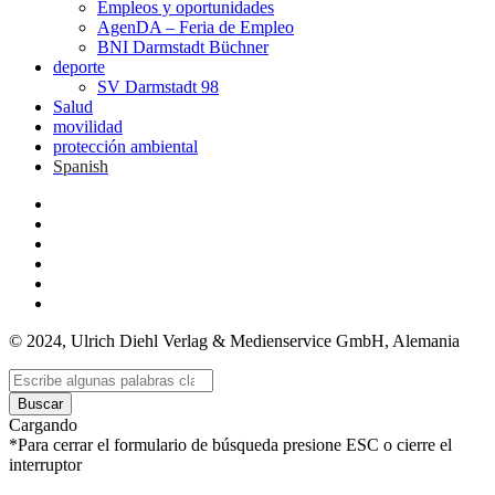
Empleos y oportunidades
AgenDA – Feria de Empleo
BNI Darmstadt Büchner
deporte
SV Darmstadt 98
Salud
movilidad
protección ambiental
Spanish
© 2024, Ulrich Diehl Verlag & Medienservice GmbH, Alemania
Buscar
Cargando
*Para cerrar el formulario de búsqueda presione ESC o cierre el
interruptor