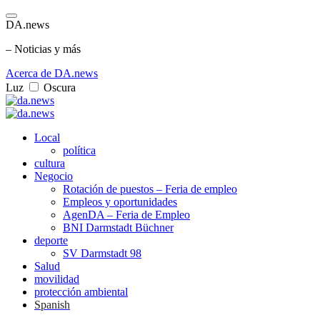
DA.news
– Noticias y más
Acerca de DA.news
Luz
Oscura
Local
política
cultura
Negocio
Rotación de puestos – Feria de empleo
Empleos y oportunidades
AgenDA – Feria de Empleo
BNI Darmstadt Büchner
deporte
SV Darmstadt 98
Salud
movilidad
protección ambiental
Spanish