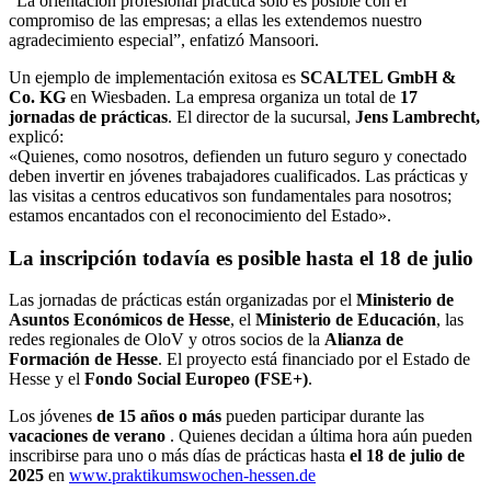
“La orientación profesional práctica solo es posible con el
compromiso de las empresas; a ellas les extendemos nuestro
agradecimiento especial”, enfatizó Mansoori.
Un ejemplo de implementación exitosa es
SCALTEL GmbH &
Co. KG
en Wiesbaden. La empresa organiza un total de
17
jornadas de prácticas
. El director de la sucursal,
Jens Lambrecht,
explicó:
«Quienes, como nosotros, defienden un futuro seguro y conectado
deben invertir en jóvenes trabajadores cualificados. Las prácticas y
las visitas a centros educativos son fundamentales para nosotros;
estamos encantados con el reconocimiento del Estado».
La inscripción todavía es posible hasta el 18 de julio
Las jornadas de prácticas están organizadas por el
Ministerio de
Asuntos Económicos de Hesse
, el
Ministerio de Educación
, las
redes regionales de OloV y otros socios de la
Alianza de
Formación de Hesse
. El proyecto está financiado por el Estado de
Hesse y el
Fondo Social Europeo (FSE+)
.
Los jóvenes
de 15 años o más
pueden participar durante las
vacaciones de verano
. Quienes decidan a última hora aún pueden
inscribirse para uno o más días de prácticas hasta
el 18 de julio de
2025
en
www.praktikumswochen-hessen.de