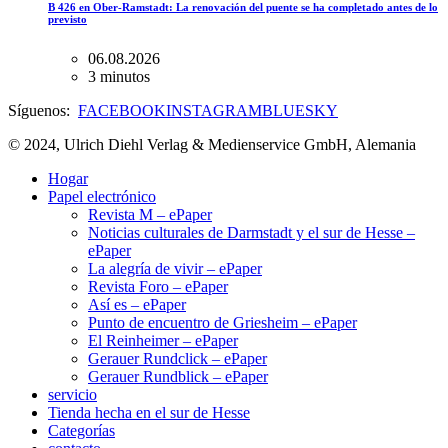
B 426 en Ober-Ramstadt: La renovación del puente se ha completado antes de lo
previsto
06.08.2026
3 minutos
Síguenos:
FACEBOOK
INSTAGRAM
BLUESKY
© 2024, Ulrich Diehl Verlag & Medienservice GmbH, Alemania
Hogar
Papel electrónico
Revista M – ePaper
Noticias culturales de Darmstadt y el sur de Hesse –
ePaper
La alegría de vivir – ePaper
Revista Foro – ePaper
Así es – ePaper
Punto de encuentro de Griesheim – ePaper
El Reinheimer – ePaper
Gerauer Rundclick – ePaper
Gerauer Rundblick – ePaper
servicio
Tienda hecha en el sur de Hesse
Categorías