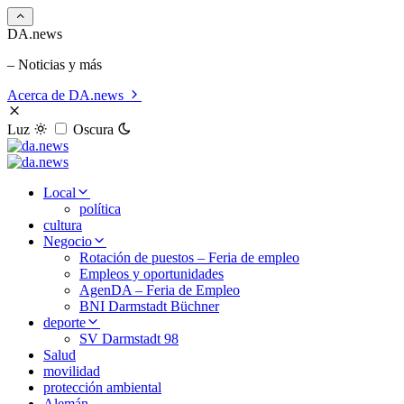
DA.news
– Noticias y más
Acerca de DA.news
Luz
Oscura
Local
política
cultura
Negocio
Rotación de puestos – Feria de empleo
Empleos y oportunidades
AgenDA – Feria de Empleo
BNI Darmstadt Büchner
deporte
SV Darmstadt 98
Salud
movilidad
protección ambiental
Alemán