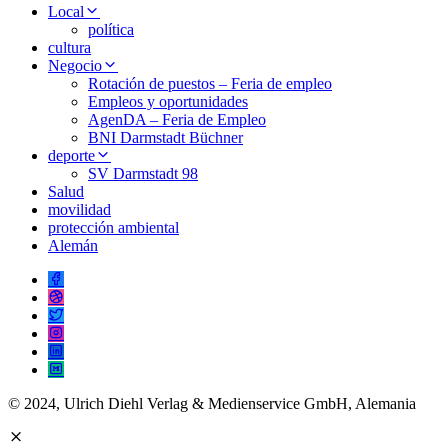
Local
política
cultura
Negocio
Rotación de puestos – Feria de empleo
Empleos y oportunidades
AgenDA – Feria de Empleo
BNI Darmstadt Büchner
deporte
SV Darmstadt 98
Salud
movilidad
protección ambiental
Alemán
© 2024, Ulrich Diehl Verlag & Medienservice GmbH, Alemania