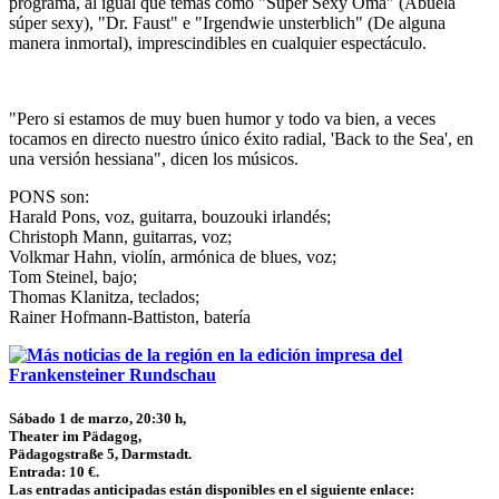
programa, al igual que temas como "Super Sexy Oma" (Abuela
súper sexy), "Dr. Faust" e "Irgendwie unsterblich" (De alguna
manera inmortal), imprescindibles en cualquier espectáculo.
"Pero si estamos de muy buen humor y todo va bien, a veces
tocamos en directo nuestro único éxito radial, 'Back to the Sea', en
una versión hessiana", dicen los músicos.
PONS son:
Harald Pons, voz, guitarra, bouzouki irlandés;
Christoph Mann, guitarras, voz;
Volkmar Hahn, violín, armónica de blues, voz;
Tom Steinel, bajo;
Thomas Klanitza, teclados;
Rainer Hofmann-Battiston, batería
Sábado 1 de marzo, 20:30 h,
Theater im Pädagog,
Pädagogstraße 5, Darmstadt.
Entrada: 10 €.
Las entradas anticipadas están disponibles en el siguiente enlace: