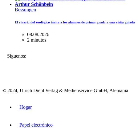
Bessungen
El vivario del zoológico invita a los alumnos de primer grado a una visita guiada
08.08.2026
2 minutos
FACEBOOK
INSTAGRAM
BLUESKY
Síguenos:
© 2024, Ulrich Diehl Verlag & Medienservice GmbH, Alemania
Hogar
Papel electrónico