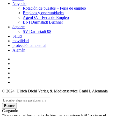
Negocio
Rotación de puestos – Feria de empleo
Empleos y oportunidades
AgenDA – Feria de Empleo
BNI Darmstadt Büchner
deporte
SV Darmstadt 98
Salud
movilidad
protección ambiental
Alemán
© 2024, Ulrich Diehl Verlag & Medienservice GmbH, Alemania
Buscar
Cargando
*Para cerrar el formulario de búsqueda presione ESC o cierre el