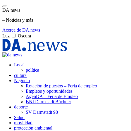
DA.news
– Noticias y más
Acerca de DA.news
Luz
Oscura
Local
política
cultura
Negocio
Rotación de puestos – Feria de empleo
Empleos y oportunidades
AgenDA – Feria de Empleo
BNI Darmstadt Büchner
deporte
SV Darmstadt 98
Salud
movilidad
protección ambiental