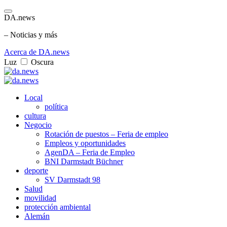
DA.news
– Noticias y más
Acerca de DA.news
Luz
Oscura
Local
política
cultura
Negocio
Rotación de puestos – Feria de empleo
Empleos y oportunidades
AgenDA – Feria de Empleo
BNI Darmstadt Büchner
deporte
SV Darmstadt 98
Salud
movilidad
protección ambiental
Alemán