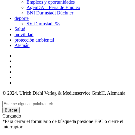
Empleos y oportunidades
AgenDA – Feria de Empleo
BNI Darmstadt Büchner
deporte
SV Darmstadt 98
Salud
movilidad
protección ambiental
Alemán
© 2024, Ulrich Diehl Verlag & Medienservice GmbH, Alemania
Buscar
Cargando
*Para cerrar el formulario de búsqueda presione ESC o cierre el
interruptor