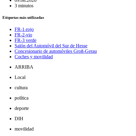
09.08.2026
3 minutos
Etiquetas más utilizadas
FR-1-rojo
FR-2-vio
FR-3 verde
Salón del Automóvil del Sur de Hesse
Concesionario de automóviles Groß-Gerau
Coches y movilidad
ARRIBA
Local
cultura
política
deporte
DIH
movilidad