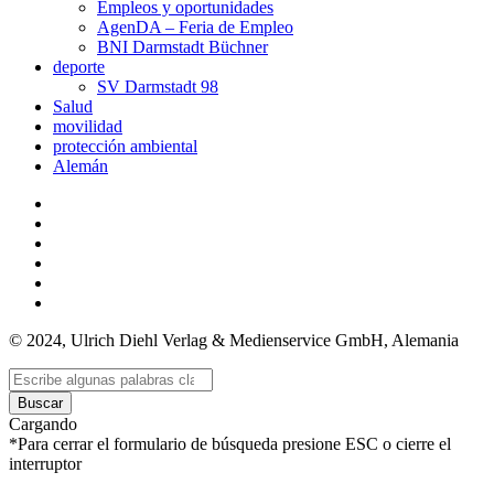
Empleos y oportunidades
AgenDA – Feria de Empleo
BNI Darmstadt Büchner
deporte
SV Darmstadt 98
Salud
movilidad
protección ambiental
Alemán
© 2024, Ulrich Diehl Verlag & Medienservice GmbH, Alemania
Buscar
Cargando
*Para cerrar el formulario de búsqueda presione ESC o cierre el
interruptor