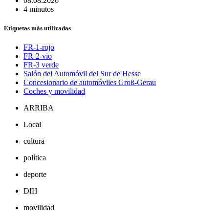
08.08.2026
4 minutos
Etiquetas más utilizadas
FR-1-rojo
FR-2-vio
FR-3 verde
Salón del Automóvil del Sur de Hesse
Concesionario de automóviles Groß-Gerau
Coches y movilidad
ARRIBA
Local
cultura
política
deporte
DIH
movilidad