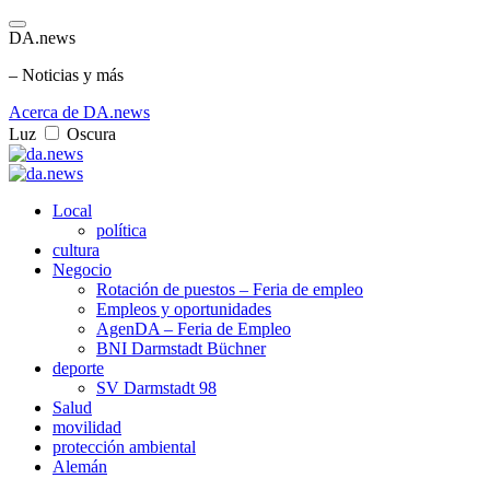
DA.news
– Noticias y más
Acerca de DA.news
Luz
Oscura
Local
política
cultura
Negocio
Rotación de puestos – Feria de empleo
Empleos y oportunidades
AgenDA – Feria de Empleo
BNI Darmstadt Büchner
deporte
SV Darmstadt 98
Salud
movilidad
protección ambiental
Alemán