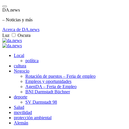
DA.news
– Noticias y más
Acerca de DA.news
Luz
Oscura
Local
política
cultura
Negocio
Rotación de puestos – Feria de empleo
Empleos y oportunidades
AgenDA – Feria de Empleo
BNI Darmstadt Büchner
deporte
SV Darmstadt 98
Salud
movilidad
protección ambiental
Alemán