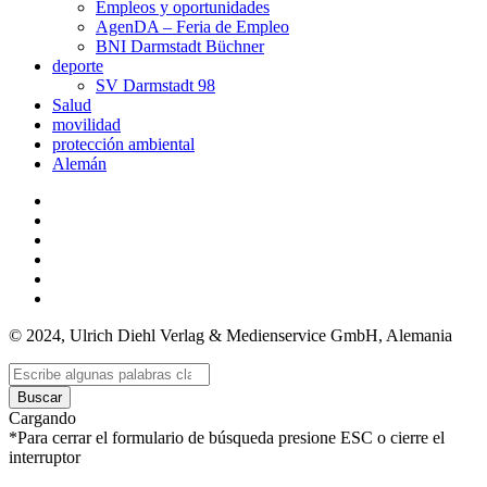
Empleos y oportunidades
AgenDA – Feria de Empleo
BNI Darmstadt Büchner
deporte
SV Darmstadt 98
Salud
movilidad
protección ambiental
Alemán
© 2024, Ulrich Diehl Verlag & Medienservice GmbH, Alemania
Buscar
Cargando
*Para cerrar el formulario de búsqueda presione ESC o cierre el
interruptor