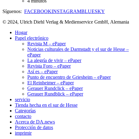
4 minutos
Síguenos:
FACEBOOK
INSTAGRAM
BLUESKY
© 2024, Ulrich Diehl Verlag & Medienservice GmbH, Alemania
Hogar
Papel electrónico
Revista M – ePaper
Noticias culturales de Darmstadt y el sur de Hesse –
ePaper
La alegría de vivir – ePaper
Revista Foro – ePaper
Así es – ePaper
Punto de encuentro de Griesheim – ePaper
El Reinheimer – ePaper
Gerauer Rundclick – ePaper
Gerauer Rundblick – ePaper
servicio
Tienda hecha en el sur de Hesse
Categorías
contacto
Acerca de DA.news
Protección de datos
imprimir