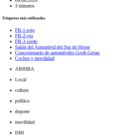
09.08.2026
3 minutos
Etiquetas más utilizadas
FR-1-rojo
FR-2-vio
FR-3 verde
Salón del Automóvil del Sur de Hesse
Concesionario de automóviles Groß-Gerau
Coches y movilidad
ARRIBA
Local
cultura
política
deporte
movilidad
DIH