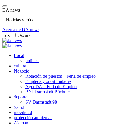
DA.news
– Noticias y más
Acerca de DA.news
Luz
Oscura
Local
política
cultura
Negocio
Rotación de puestos – Feria de empleo
Empleos y oportunidades
AgenDA – Feria de Empleo
BNI Darmstadt Büchner
deporte
SV Darmstadt 98
Salud
movilidad
protección ambiental
Alemán