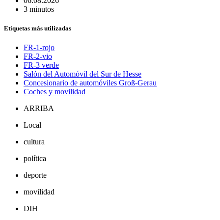
06.08.2026
3 minutos
Etiquetas más utilizadas
FR-1-rojo
FR-2-vio
FR-3 verde
Salón del Automóvil del Sur de Hesse
Concesionario de automóviles Groß-Gerau
Coches y movilidad
ARRIBA
Local
cultura
política
deporte
movilidad
DIH