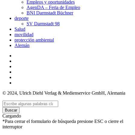
Empleos y oportunidades
AgenDA – Feria de Empleo
BNI Darmstadt Büchner
deporte
SV Darmstadt 98
Salud
movilidad
protección ambiental
Alemán
© 2024, Ulrich Diehl Verlag & Medienservice GmbH, Alemania
Buscar
Cargando
*Para cerrar el formulario de búsqueda presione ESC o cierre el
interruptor