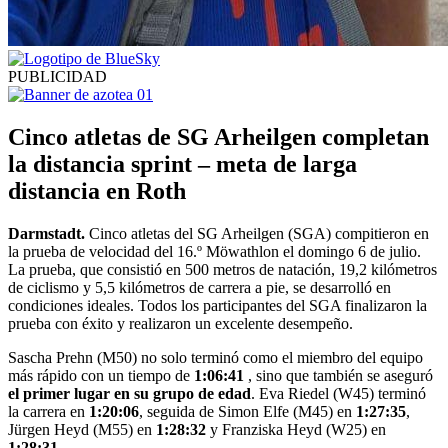
PUBLICIDAD
Cinco atletas de SG Arheilgen completan
la distancia sprint – meta de larga
distancia en Roth
Darmstadt.
Cinco atletas del SG Arheilgen (SGA) compitieron en
la prueba de velocidad del 16.º Möwathlon el domingo 6 de julio.
La prueba, que consistió en 500 metros de natación, 19,2 kilómetros
de ciclismo y 5,5 kilómetros de carrera a pie, se desarrolló en
condiciones ideales. Todos los participantes del SGA finalizaron la
prueba con éxito y realizaron un excelente desempeño.
Sascha Prehn (M50) no solo terminó como el miembro del equipo
más rápido con un tiempo de
1:06:41
, sino que también se aseguró
el primer lugar en su grupo de edad
. Eva Riedel (W45) terminó
la carrera en
1:20:06
, seguida de Simon Elfe (M45) en
1:27:35
,
Jürgen Heyd (M55) en
1:28:32
y Franziska Heyd (W25) en
1:28:31
.