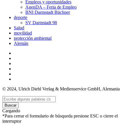
Empleos y oportunidades
AgenDA – Feria de Empleo
BNI Darmstadt Büchner
deporte
SV Darmstadt 98
Salud
movilidad
protección ambiental
Alemán
© 2024, Ulrich Diehl Verlag & Medienservice GmbH, Alemania
Buscar
Cargando
*Para cerrar el formulario de búsqueda presione ESC o cierre el
interruptor