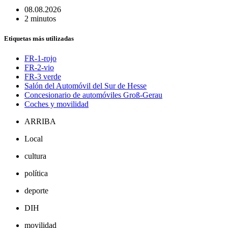
08.08.2026
2 minutos
Etiquetas más utilizadas
FR-1-rojo
FR-2-vio
FR-3 verde
Salón del Automóvil del Sur de Hesse
Concesionario de automóviles Groß-Gerau
Coches y movilidad
ARRIBA
Local
cultura
política
deporte
DIH
movilidad