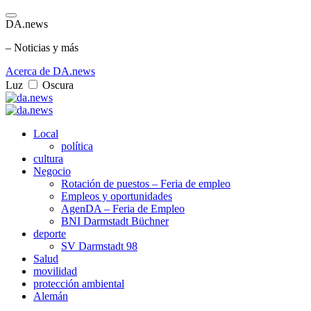
DA.news
– Noticias y más
Acerca de DA.news
Luz
Oscura
Local
política
cultura
Negocio
Rotación de puestos – Feria de empleo
Empleos y oportunidades
AgenDA – Feria de Empleo
BNI Darmstadt Büchner
deporte
SV Darmstadt 98
Salud
movilidad
protección ambiental
Alemán