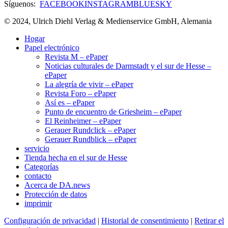
Síguenos:
FACEBOOK
INSTAGRAM
BLUESKY
© 2024, Ulrich Diehl Verlag & Medienservice GmbH, Alemania
Hogar
Papel electrónico
Revista M – ePaper
Noticias culturales de Darmstadt y el sur de Hesse –
ePaper
La alegría de vivir – ePaper
Revista Foro – ePaper
Así es – ePaper
Punto de encuentro de Griesheim – ePaper
El Reinheimer – ePaper
Gerauer Rundclick – ePaper
Gerauer Rundblick – ePaper
servicio
Tienda hecha en el sur de Hesse
Categorías
contacto
Acerca de DA.news
Protección de datos
imprimir
Configuración de privacidad
|
Historial de consentimiento
|
Retirar el