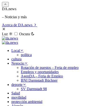
DA.news
– Noticias y más
Acerca de DA.news
Luz
Oscura
Local
política
cultura
Negocio
Rotación de puestos – Feria de empleo
Empleos y oportunidades
AgenDA – Feria de Empleo
BNI Darmstadt Büchner
deporte
SV Darmstadt 98
Salud
movilidad
protección ambiental
Alemán