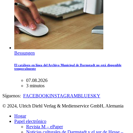
Bessungen
El catálogo en línea del Archivo Municipal de Darmstadt no está disponible
temporalmente
07.08.2026
3 minutos
Síguenos:
FACEBOOK
INSTAGRAM
BLUESKY
© 2024, Ulrich Diehl Verlag & Medienservice GmbH, Alemania
Hogar
Papel electrónico
Revista M – ePaper
Noticias culturales de Darmstadt y el sur de Hesse –