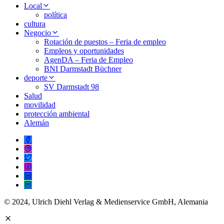
Local
política
cultura
Negocio
Rotación de puestos – Feria de empleo
Empleos y oportunidades
AgenDA – Feria de Empleo
BNI Darmstadt Büchner
deporte
SV Darmstadt 98
Salud
movilidad
protección ambiental
Alemán
© 2024, Ulrich Diehl Verlag & Medienservice GmbH, Alemania