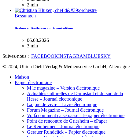
2 min
Bessungen
Brahms et Beethoven au Darmstadtium
06.08.2026
3 min
Suivez-nous :
FACEBOOK
INSTAGRAM
BLUESKY
© 2024, Ulrich Diehl Verlag & Medienservice GmbH, Allemagne
Maison
Papier électronique
M le magazine – Version électronique
Actualités culturelles de Darmstadt et du sud de la
Hesse – Journal électronique
La joie de vivre – Livre électronique
Forum Magazine – Journal électronique
Voilà comment ça se passe – le papier électronique
Point de rencontre de Griesheim – ePaper
Le Reinheimer – Journal électronique
Gerauer Rundclick – Papier électronique