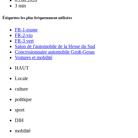
05.08.2026
3 min
Étiquettes les plus fréquemment utilisées
FR-1-rouge
FR-2-vio
FR-3 vert
Salon de l'automobile de la Hesse du Sud
Concessionnaire automobile Groß-Gerau
Voitures et mobilité
HAUT
Locale
culture
politique
sport
DIH
mobilité