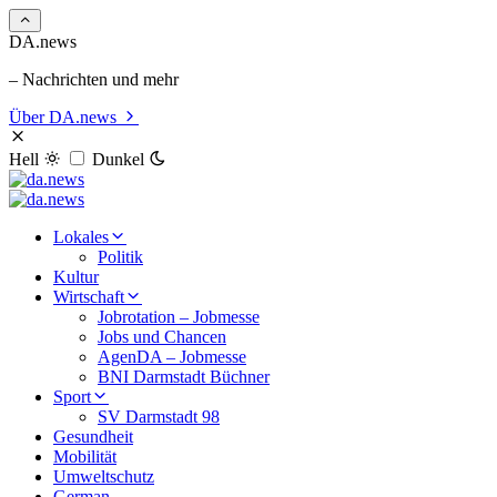
DA.news
– Nachrichten und mehr
Über DA.news
Hell
Dunkel
Lokales
Politik
Kultur
Wirtschaft
Jobrotation – Jobmesse
Jobs und Chancen
AgenDA – Jobmesse
BNI Darmstadt Büchner
Sport
SV Darmstadt 98
Gesundheit
Mobilität
Umweltschutz
German