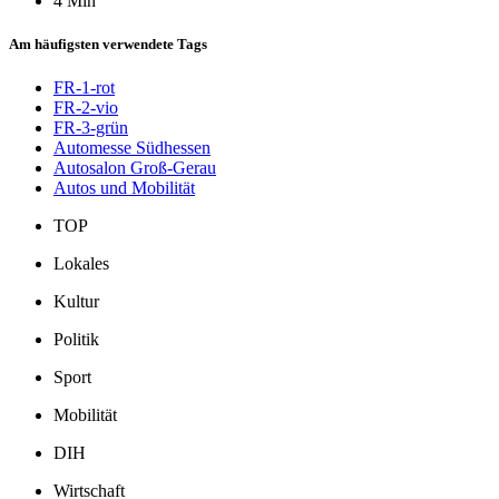
4 Min
Am häufigsten verwendete Tags
FR-1-rot
FR-2-vio
FR-3-grün
Automesse Südhessen
Autosalon Groß-Gerau
Autos und Mobilität
TOP
Lokales
Kultur
Politik
Sport
Mobilität
DIH
Wirtschaft