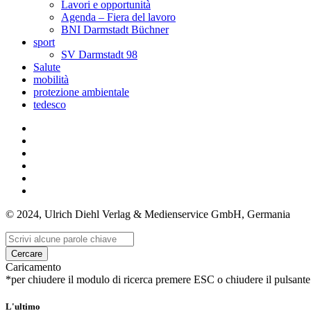
Lavori e opportunità
Agenda – Fiera del lavoro
BNI Darmstadt Büchner
sport
SV Darmstadt 98
Salute
mobilità
protezione ambientale
tedesco
© 2024, Ulrich Diehl Verlag & Medienservice GmbH, Germania
Cercare
Caricamento
*per chiudere il modulo di ricerca premere ESC o chiudere il pulsante
L'ultimo