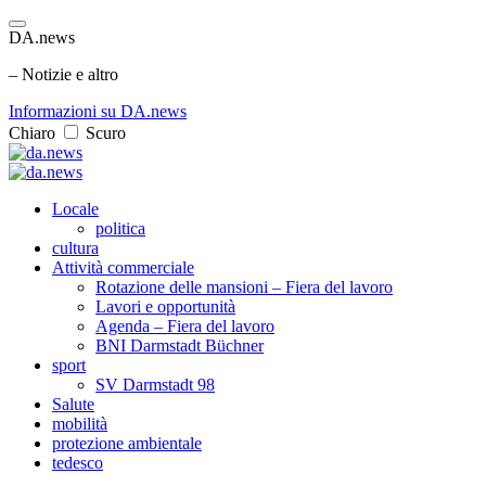
DA.news
– Notizie e altro
Informazioni su DA.news
Chiaro
Scuro
Locale
politica
cultura
Attività commerciale
Rotazione delle mansioni – Fiera del lavoro
Lavori e opportunità
Agenda – Fiera del lavoro
BNI Darmstadt Büchner
sport
SV Darmstadt 98
Salute
mobilità
protezione ambientale
tedesco