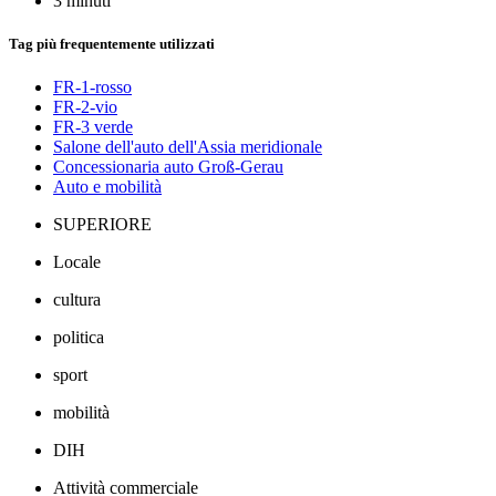
3 minuti
Tag più frequentemente utilizzati
FR-1-rosso
FR-2-vio
FR-3 verde
Salone dell'auto dell'Assia meridionale
Concessionaria auto Groß-Gerau
Auto e mobilità
SUPERIORE
Locale
cultura
politica
sport
mobilità
DIH
Attività commerciale