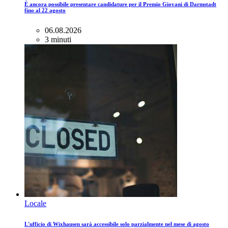
È ancora possibile presentare candidature per il Premio Giovani di Darmstadt
fino al 22 agosto
06.08.2026
3 minuti
Locale
L'ufficio di Wixhausen sarà accessibile solo parzialmente nel mese di agosto