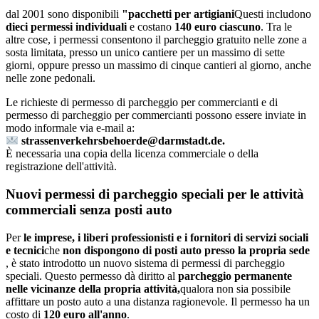
dal 2001 sono disponibili
"pacchetti per artigiani
Questi includono
dieci permessi individuali
e costano
140 euro ciascuno
. Tra le
altre cose, i permessi consentono il parcheggio gratuito nelle zone a
sosta limitata, presso un unico cantiere per un massimo di sette
giorni, oppure presso un massimo di cinque cantieri al giorno, anche
nelle zone pedonali.
Le richieste di permesso di parcheggio per commercianti e di
permesso di parcheggio per commercianti possono essere inviate in
modo informale via e-mail a:
strassenverkehrsbehoerde@darmstadt.de.
È necessaria una copia della licenza commerciale o della
registrazione dell'attività.
Nuovi permessi di parcheggio speciali per le attività
commerciali senza posti auto
Per
le imprese, i liberi professionisti e i fornitori di servizi sociali
e tecnici
che
non dispongono di posti auto presso la propria sede
, è stato introdotto un nuovo sistema di permessi di parcheggio
speciali. Questo permesso dà diritto al
parcheggio permanente
nelle vicinanze della propria attività,
qualora non sia possibile
affittare un posto auto a una distanza ragionevole. Il permesso ha un
costo di
120 euro all'anno
.