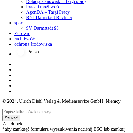
Rotacja stanowisk – Targi pracy
Praca i możliwości
AgenDA – Targi Pracy
BNI Darmstadt Büchner
sport
SV Darmstadt 98
Zdrowie
ruchliwość
ochrona środowiska
Polish
© 2024, Ulrich Diehl Verlag & Medienservice GmbH, Niemcy
Szukać
Załadunek
*aby zamknąć formularz wyszukiwania naciśnij ESC lub zamknij