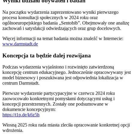
Wyniki udziału obywateli i badań
Na początku wydarzenia zaprezentowano wyniki pierwszego
procesu konsultacji społecznych w 2024 roku oraz
ogólnoeuropejskiego badania „Sentobib”. Obejmowały one analizę
zachowań i satysfakcji odwiedzających oraz grup docelowych.
Więcej informacji na temat badania można znaleźć w Internecie:
www.darmstadt.de
Koncepcja ta będzie dalej rozwijana
Podczas wydarzenia wyjaśniono i rozwinięto zatwierdzoną
koncepcję centrum edukacyjnego. Jednocześnie opracowywany jest
model biznesowy i poszukiwana jest odpowiednia lokalizacja w
centrum Darmstadt.
Pierwsze wydarzenie partycypacyjne w czerwcu 2024 roku
zaowocowało konkretnymi pomysłami dotyczącymi usług i
koncepcji przestrzennych. Zostały one podsumowane w
dokumencie koncepcyjnym:
https://t1p.de/k6z5h
Wiosną 2025 roku rada miasta zleciła opracowanie konkretnej opcji
wdrożenia.