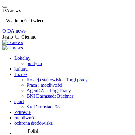
DA.news
– Wiadomości i więcej
O DA.news
Jasno
Ciemno
Lokalny
polityka
kultura
Biznes
Rotacja stanowisk – Targi pracy
Praca i możliwości
AgenDA – Targi Pracy
BNI Darmstadt Büchner
sport
SV Darmstadt 98
Zdrowie
ruchliwość
ochrona środowiska
Polish