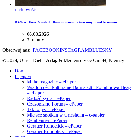
ruchliwość
B 426 w Ober-Ramstadt: Remont mostu zakończony przed terminem
06.08.2026
3 minuty
Obserwuj nas:
FACEBOOK
INSTAGRAM
BLUESKY
© 2024, Ulrich Diehl Verlag & Medienservice GmbH, Niemcy
Dom
E-papier
M the magazine – ePaper
Wiadomości kulturalne Darmstadt i Południowa Hesja
– ePaper
Radość życia – ePaper
Czasopismo Forum – ePaper
Tak to jest – ePaper
Miejsce spotkań w Griesheim – e-papier
Reinheimer – ePaper
Gerauer Rundclick – ePaper
Gerauer Rundblick – ePaper
praca