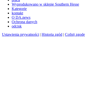
Wyprodukowano w sklepie Southern Hesse
Kategorie
kontakt
O DA.news
Ochrona danych
odcisk
Ustawienia prywatności
|
Historia zgód
|
Cofnij zgodę