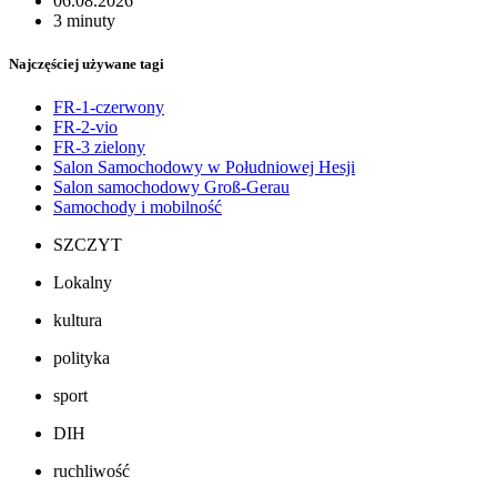
06.08.2026
3 minuty
Najczęściej używane tagi
FR-1-czerwony
FR-2-vio
FR-3 zielony
Salon Samochodowy w Południowej Hesji
Salon samochodowy Groß-Gerau
Samochody i mobilność
SZCZYT
Lokalny
kultura
polityka
sport
DIH
ruchliwość