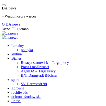
DA.news
– Wiadomości i więcej
O DA.news
Jasno
Ciemno
Lokalny
polityka
kultura
Biznes
Rotacja stanowisk – Targi pracy
Praca i możliwości
AgenDA – Targi Pracy
BNI Darmstadt Büchner
sport
SV Darmstadt 98
Zdrowie
ruchliwość
ochrona środowiska
Polish