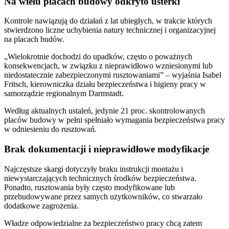
Na wielu placach budowy odkryto usterki
Kontrole nawiązują do działań z lat ubiegłych, w trakcie których
stwierdzono liczne uchybienia natury technicznej i organizacyjnej
na placach budów.
„Wielokrotnie dochodzi do upadków, często o poważnych
konsekwencjach, w związku z nieprawidłowo wzniesionymi lub
niedostatecznie zabezpieczonymi rusztowaniami” – wyjaśnia Isabel
Fritsch, kierowniczka działu bezpieczeństwa i higieny pracy w
samorządzie regionalnym Darmstadt.
Według aktualnych ustaleń, jedynie 21 proc. skontrolowanych
placów budowy w pełni spełniało wymagania bezpieczeństwa pracy
w odniesieniu do rusztowań.
Brak dokumentacji i nieprawidłowe modyfikacje
Najczęstsze skargi dotyczyły braku instrukcji montażu i
niewystarczających technicznych środków bezpieczeństwa.
Ponadto, rusztowania były często modyfikowane lub
przebudowywane przez samych użytkowników, co stwarzało
dodatkowe zagrożenia.
Władze odpowiedzialne za bezpieczeństwo pracy chcą zatem