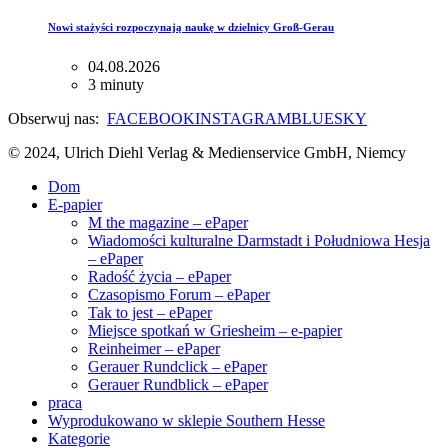
Nowi stażyści rozpoczynają naukę w dzielnicy Groß-Gerau
04.08.2026
3 minuty
Obserwuj nas:
FACEBOOK
INSTAGRAM
BLUESKY
© 2024, Ulrich Diehl Verlag & Medienservice GmbH, Niemcy
Dom
E-papier
M the magazine – ePaper
Wiadomości kulturalne Darmstadt i Południowa Hesja
– ePaper
Radość życia – ePaper
Czasopismo Forum – ePaper
Tak to jest – ePaper
Miejsce spotkań w Griesheim – e-papier
Reinheimer – ePaper
Gerauer Rundclick – ePaper
Gerauer Rundblick – ePaper
praca
Wyprodukowano w sklepie Southern Hesse
Kategorie