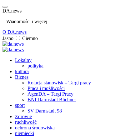
DA.news
– Wiadomości i więcej
O DA.news
Jasno
Ciemno
Lokalny
polityka
kultura
Biznes
Rotacja stanowisk – Targi pracy
Praca i możliwości
AgenDA – Targi Pracy
BNI Darmstadt Büchner
sport
SV Darmstadt 98
Zdrowie
ruchliwość
ochrona środowiska
niemiecki