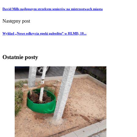
David Mills najlepszym strzelcem seniorów na mistrzostwach miasta
Następny post
Wykład „Nowe odkrycia epoki paleolitu” w HLMD, 10...
Ostatnie posty