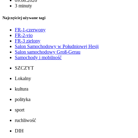
09.08.2026
3 minuty
Najczęściej używane tagi
FR-1-czerwony
FR-2-vio
FR-3 zielony
Salon Samochodowy w Południowej Hesji
Salon samochodowy Groß-Gerau
Samochody i mobilność
SZCZYT
Lokalny
kultura
polityka
sport
ruchliwość
DIH