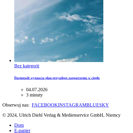
Bez kategorii
Darmstadt wyznacza plan przyszłego zaopatrzenia w ciepło
04.07.2026
3 minuty
Obserwuj nas:
FACEBOOK
INSTAGRAM
BLUESKY
© 2024, Ulrich Diehl Verlag & Medienservice GmbH, Niemcy
Dom
E-papier