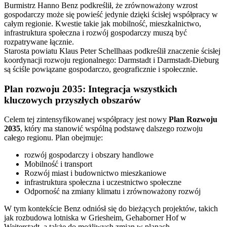
Burmistrz Hanno Benz podkreślił, że zrównoważony wzrost
gospodarczy może się powieść jedynie dzięki ścisłej współpracy w
całym regionie. Kwestie takie jak mobilność, mieszkalnictwo,
infrastruktura społeczna i rozwój gospodarczy muszą być
rozpatrywane łącznie.
Starosta powiatu Klaus Peter Schellhaas podkreślił znaczenie ścisłej
koordynacji rozwoju regionalnego: Darmstadt i Darmstadt-Dieburg
są ściśle powiązane gospodarczo, geograficznie i społecznie.
Plan rozwoju 2035: Integracja wszystkich
kluczowych przyszłych obszarów
Celem tej zintensyfikowanej współpracy jest nowy
Plan Rozwoju
2035
, który ma stanowić wspólną podstawę dalszego rozwoju
całego regionu. Plan obejmuje:
rozwój gospodarczy i obszary handlowe
Mobilność i transport
Rozwój miast i budownictwo mieszkaniowe
infrastruktura społeczna i uczestnictwo społeczne
Odporność na zmiany klimatu i zrównoważony rozwój
W tym kontekście Benz odniósł się do bieżących projektów, takich
jak rozbudowa lotniska w Griesheim, Gehaborner Hof w
Weiterstadt, a także do możliwych zmian w planach