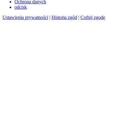
Ochrona danych
odcisk
Ustawienia prywatności
|
Historia zgód
|
Cofnij zgodę