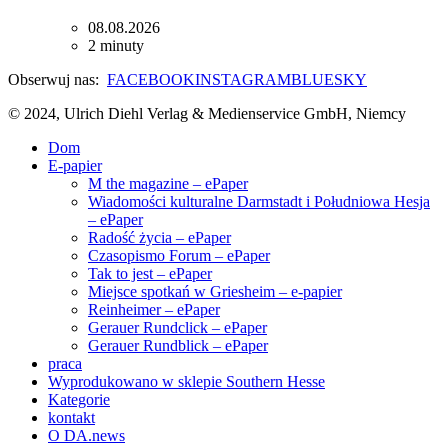
08.08.2026
2 minuty
Obserwuj nas:
FACEBOOK
INSTAGRAM
BLUESKY
© 2024, Ulrich Diehl Verlag & Medienservice GmbH, Niemcy
Dom
E-papier
M the magazine – ePaper
Wiadomości kulturalne Darmstadt i Południowa Hesja
– ePaper
Radość życia – ePaper
Czasopismo Forum – ePaper
Tak to jest – ePaper
Miejsce spotkań w Griesheim – e-papier
Reinheimer – ePaper
Gerauer Rundclick – ePaper
Gerauer Rundblick – ePaper
praca
Wyprodukowano w sklepie Southern Hesse
Kategorie
kontakt
O DA.news