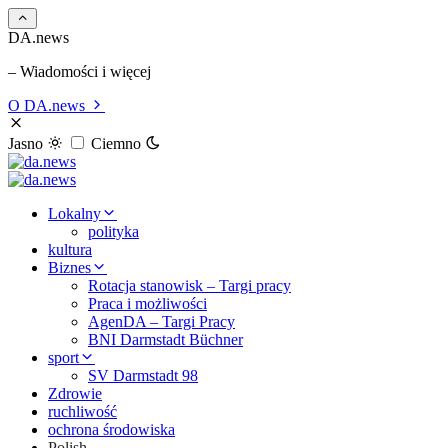
DA.news
– Wiadomości i więcej
O DA.news
Jasno
Ciemno
Lokalny
polityka
kultura
Biznes
Rotacja stanowisk – Targi pracy
Praca i możliwości
AgenDA – Targi Pracy
BNI Darmstadt Büchner
sport
SV Darmstadt 98
Zdrowie
ruchliwość
ochrona środowiska
Polish