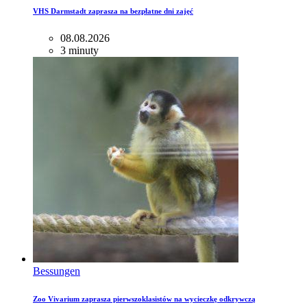
VHS Darmstadt zaprasza na bezpłatne dni zajęć
08.08.2026
3 minuty
Bessungen
Zoo Vivarium zaprasza pierwszoklasistów na wycieczkę odkrywczą