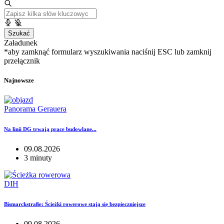
Szukać
Załadunek
*aby zamknąć formularz wyszukiwania naciśnij ESC lub zamknij
przełącznik
Najnowsze
Panorama Gerauera
Na linii DG trwają prace budowlane...
09.08.2026
3 minuty
DIH
Bismarckstraße: Ścieżki rowerowe stają się bezpieczniejsze
09.08.2026