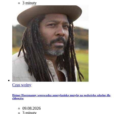
3 minuty
Czas wolny
Heiner Hootenanny wprowadza amerykańską muzykę na podwórko szkolne dla
chłopców
09.08.2026
3 minuty