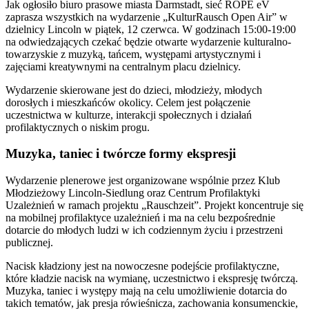
Jak ogłosiło biuro prasowe miasta Darmstadt, sieć ROPE eV
zaprasza wszystkich na wydarzenie „KulturRausch Open Air” w
dzielnicy Lincoln w piątek, 12 czerwca. W godzinach 15:00-19:00
na odwiedzających czekać będzie otwarte wydarzenie kulturalno-
towarzyskie z muzyką, tańcem, występami artystycznymi i
zajęciami kreatywnymi na centralnym placu dzielnicy.
Wydarzenie skierowane jest do dzieci, młodzieży, młodych
dorosłych i mieszkańców okolicy. Celem jest połączenie
uczestnictwa w kulturze, interakcji społecznych i działań
profilaktycznych o niskim progu.
Muzyka, taniec i twórcze formy ekspresji
Wydarzenie plenerowe jest organizowane wspólnie przez Klub
Młodzieżowy Lincoln-Siedlung oraz Centrum Profilaktyki
Uzależnień w ramach projektu „Rauschzeit”. Projekt koncentruje się
na mobilnej profilaktyce uzależnień i ma na celu bezpośrednie
dotarcie do młodych ludzi w ich codziennym życiu i przestrzeni
publicznej.
Nacisk kładziony jest na nowoczesne podejście profilaktyczne,
które kładzie nacisk na wymianę, uczestnictwo i ekspresję twórczą.
Muzyka, taniec i występy mają na celu umożliwienie dotarcia do
takich tematów, jak presja rówieśnicza, zachowania konsumenckie,