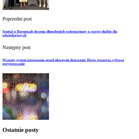
Poprzedni post
Szpital w Darmstadt docenia długoletnich wolontariuszy w swojej służbie dla
odwiedzających
Następny post
Wczesny system ostrzegania przed ulewnymi deszczami: Hesja rozszerza cyfrowe
przygotowanie
Ostatnie posty