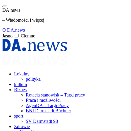
DA.news
– Wiadomości i więcej
O DA.news
Jasno
Ciemno
Lokalny
polityka
kultura
Biznes
Rotacja stanowisk – Targi pracy
Praca i możliwości
AgenDA – Targi Pracy
BNI Darmstadt Büchner
sport
SV Darmstadt 98
Zdrowie