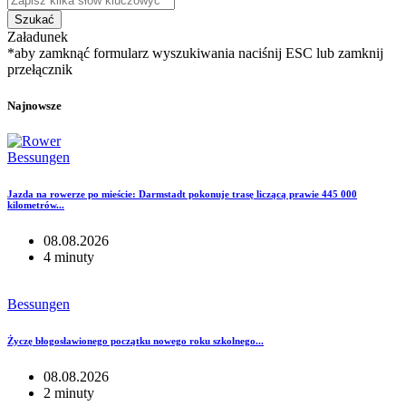
Szukać
Załadunek
*aby zamknąć formularz wyszukiwania naciśnij ESC lub zamknij
przełącznik
Najnowsze
Bessungen
Jazda na rowerze po mieście: Darmstadt pokonuje trasę liczącą prawie 445 000
kilometrów...
08.08.2026
4 minuty
Bessungen
Życzę błogosławionego początku nowego roku szkolnego...
08.08.2026
2 minuty