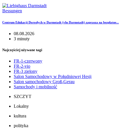
Bessungen
Centrum Edukacji Dorosłych w Darmstadt (vhs Darmstadt) zaprasza na bezpłatne...
08.08.2026
3 minuty
Najczęściej używane tagi
FR-1-czerwony
FR-2-vio
FR-3 zielony
Salon Samochodowy w Południowej Hesji
Salon samochodowy Groß-Gerau
Samochody i mobilność
SZCZYT
Lokalny
kultura
polityka