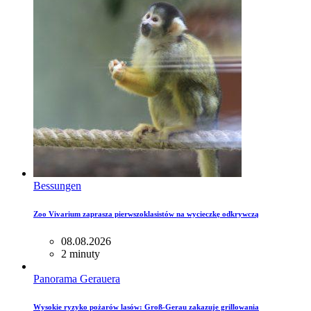
Bessungen
Zoo Vivarium zaprasza pierwszoklasistów na wycieczkę odkrywczą
08.08.2026
2 minuty
Panorama Gerauera
Wysokie ryzyko pożarów lasów: Groß-Gerau zakazuje grillowania