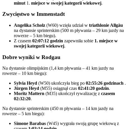
minut
1.
miejsce w swojej kategorii wiekowej
.
Zwycięstwo w Immenstadt
Angelika Scholz
(W60) wzięła udział w
triathlonie Allgäu
na dystansie sprinterskim (500 m pływania – 29 km jazdy na
rowerze – 5 km biegu).
Z czasem
02:07:12 godzin
zapewniła sobie
1. miejsce w
swojej kategorii wiekowej
.
Dobre wyniki w Rodgau
Na dystansie olimpijskim (1,4 km pływania – 41 km jazdy na
rowerze – 10 km biegu):
Sylvia Heyd
(W50) ukończyła bieg po
02:55:26 godzinach
.
Jürgen Heyd
(M55) osiągnął czas
02:41:20 godzin
.
Moritz Mattern
(M35) ukończył rywalizację z
czasem
02:32:20
.
Na dystansie sprinterskim (450 m pływania – 14 km jazdy na
rowerze – 5 km biegu):
Simone Barabas
(W45) wygrała swoją grupę wiekową z
czasem
1:03:14 godzin
.