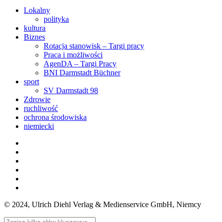
Lokalny
polityka
kultura
Biznes
Rotacja stanowisk – Targi pracy
Praca i możliwości
AgenDA – Targi Pracy
BNI Darmstadt Büchner
sport
SV Darmstadt 98
Zdrowie
ruchliwość
ochrona środowiska
niemiecki
© 2024, Ulrich Diehl Verlag & Medienservice GmbH, Niemcy