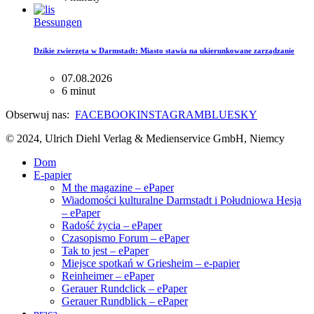
Bessungen
Dzikie zwierzęta w Darmstadt: Miasto stawia na ukierunkowane zarządzanie
07.08.2026
6 minut
Obserwuj nas:
FACEBOOK
INSTAGRAM
BLUESKY
© 2024, Ulrich Diehl Verlag & Medienservice GmbH, Niemcy
Dom
E-papier
M the magazine – ePaper
Wiadomości kulturalne Darmstadt i Południowa Hesja
– ePaper
Radość życia – ePaper
Czasopismo Forum – ePaper
Tak to jest – ePaper
Miejsce spotkań w Griesheim – e-papier
Reinheimer – ePaper
Gerauer Rundclick – ePaper
Gerauer Rundblick – ePaper
praca