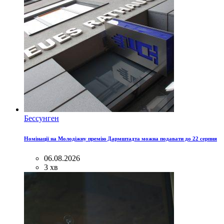
Бессунген
Номінації на Молодіжну премію Дармштадта можна подавати до 22 серпня
06.08.2026
3 хв