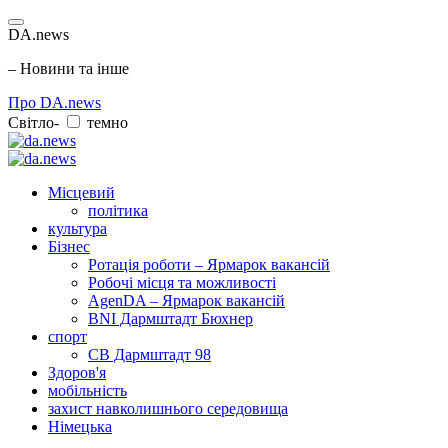
DA.news
– Новини та інше
Про DA.news
Світло-
темно
Місцевий
політика
культура
Бізнес
Ротація роботи – Ярмарок вакансій
Робочі місця та можливості
AgenDA – Ярмарок вакансій
BNI Дармштадт Бюхнер
спорт
СВ Дармштадт 98
Здоров'я
мобільність
захист навколишнього середовища
Німецька