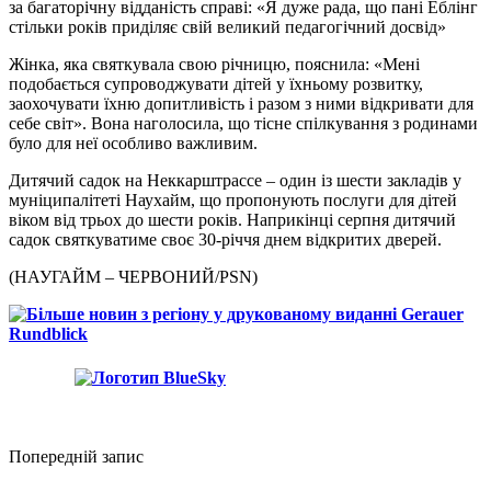
за багаторічну відданість справі: «Я дуже рада, що пані Еблінг
стільки років приділяє свій великий педагогічний досвід»
Жінка, яка святкувала свою річницю, пояснила: «Мені
подобається супроводжувати дітей у їхньому розвитку,
заохочувати їхню допитливість і разом з ними відкривати для
себе світ». Вона наголосила, що тісне спілкування з родинами
було для неї особливо важливим.
Дитячий садок на Неккарштрассе – один із шести закладів у
муніципалітеті Наухайм, що пропонують послуги для дітей
віком від трьох до шести років. Наприкінці серпня дитячий
садок святкуватиме своє 30-річчя днем ​​відкритих дверей.
(НАУГАЙМ – ЧЕРВОНИЙ/PSN)
Попередній запис