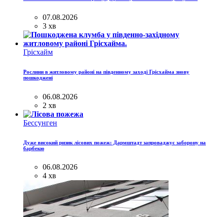
07.08.2026
3 хв
Грісхайм
Рослини в житловому районі на південному заході Грісхайма знову
пошкоджені
06.08.2026
2 хв
Бессунген
Дуже високий ризик лісових пожеж: Дармштадт запроваджує заборону на
барбекю
06.08.2026
4 хв