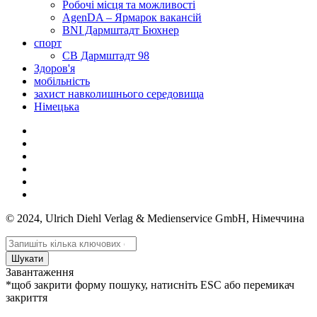
Робочі місця та можливості
AgenDA – Ярмарок вакансій
BNI Дармштадт Бюхнер
спорт
СВ Дармштадт 98
Здоров'я
мобільність
захист навколишнього середовища
Німецька
© 2024, Ulrich Diehl Verlag & Medienservice GmbH, Німеччина
Шукати
Завантаження
*щоб закрити форму пошуку, натисніть ESC або перемикач
закриття