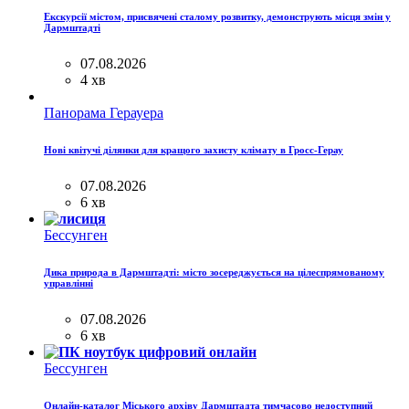
Екскурсії містом, присвячені сталому розвитку, демонструють місця змін у
Дармштадті
07.08.2026
4 хв
Панорама Герауера
Нові квітучі ділянки для кращого захисту клімату в Гросс-Герау
07.08.2026
6 хв
Бессунген
Дика природа в Дармштадті: місто зосереджується на цілеспрямованому
управлінні
07.08.2026
6 хв
Бессунген
Онлайн-каталог Міського архіву Дармштадта тимчасово недоступний