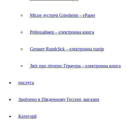
Місце зустрічі Griesheim – ePaper
Рейнхаймер – електронна книга
Gerauer Rundclick – електронна папір
Звіт про літопис Герауера – електронна книга
послуга
Зроблено в Південному Гессені, магазин
Категорії