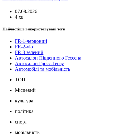
07.08.2026
4 хв
Найчастіше використовувані теги
FR-1-червоний
FR-2-vio
FR-3 зелений
Автосалон Південного Гессена
Автосалон Гросс-Герау
Автомобілі та мобільність
ТОП
Місцевий
культура
політика
спорт
мобільність