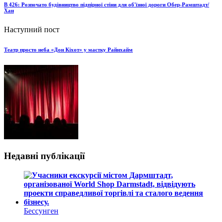
B 426: Розпочато будівництво підпірної стіни для об'їзної дороги Обер-Рамштадт/
Хан
Наступний пост
Театр просто неба «Дон Кіхот» у маєтку Райнхайм
Недавні публікації
Бессунген