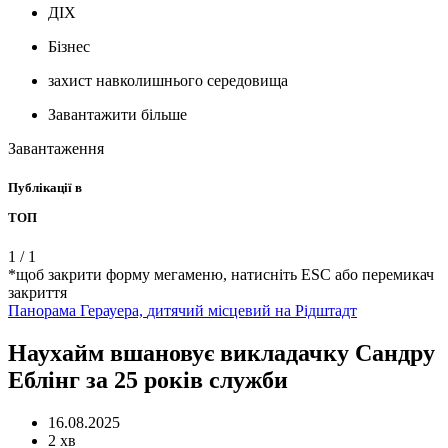
ДІХ
Бізнес
захист навколишнього середовища
Завантажити більше
Завантаження
Публікації в
ТОП
1
/
1
*щоб закрити форму мегаменю, натисніть ESC або перемикач
закриття
Панорама Герауера,
дитячий
місцевий
на Рідштадт
Наухайм вшановує викладачку Сандру
Еблінг за 25 років служби
16.08.2025
2 хв