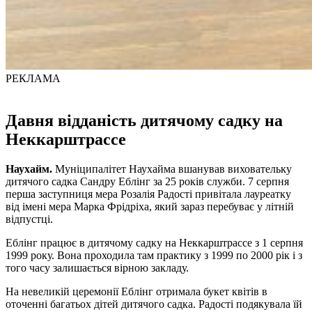
РЕКЛАМА
Давня відданість дитячому садку на
Неккарштрассе
Наухайм.
Муніципалітет Наухайма вшанував виховательку
дитячого садка Сандру Еблінг за 25 років служби. 7 серпня
перша заступниця мера Розалія Радості привітала лауреатку
від імені мера Марка Фрідріха, який зараз перебуває у літній
відпустці.
Еблінг працює в дитячому садку на Неккарштрассе з 1 серпня
1999 року. Вона проходила там практику з 1999 по 2000 рік і з
того часу залишається вірною закладу.
На невеликій церемонії Еблінг отримала букет квітів в
оточенні багатьох дітей дитячого садка. Радості подякувала їй