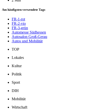
2 Min
Am häufigsten verwendete Tags
FR-1-rot
FR-2-vio
FR-3-grün
Automesse Südhessen
Autosalon Groß-Gerau
Autos und Mobilität
TOP
Lokales
Kultur
Politik
Sport
DIH
Mobilität
Wirtschaft