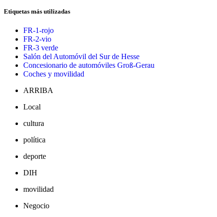
Etiquetas más utilizadas
FR-1-rojo
FR-2-vio
FR-3 verde
Salón del Automóvil del Sur de Hesse
Concesionario de automóviles Groß-Gerau
Coches y movilidad
ARRIBA
Local
cultura
política
deporte
DIH
movilidad
Negocio