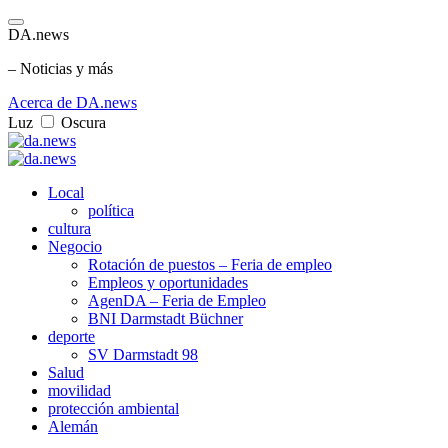
DA.news
– Noticias y más
Acerca de DA.news
Luz
Oscura
Local
política
cultura
Negocio
Rotación de puestos – Feria de empleo
Empleos y oportunidades
AgenDA – Feria de Empleo
BNI Darmstadt Büchner
deporte
SV Darmstadt 98
Salud
movilidad
protección ambiental
Alemán