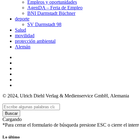
Empleos y oportunidades
AgenDA – Feria de Empleo
BNI Darmstadt Büchner
deporte
SV Darmstadt 98
Salud
movilidad
protección ambiental
Alemán
© 2024, Ulrich Diehl Verlag & Medienservice GmbH, Alemania
Buscar
Cargando
*Para cerrar el formulario de búsqueda presione ESC o cierre el interr
Lo último