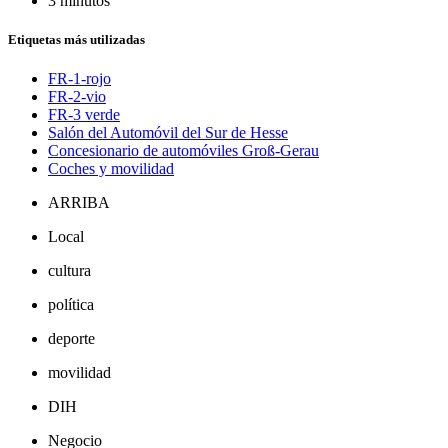
3 minutos
Etiquetas más utilizadas
FR-1-rojo
FR-2-vio
FR-3 verde
Salón del Automóvil del Sur de Hesse
Concesionario de automóviles Groß-Gerau
Coches y movilidad
ARRIBA
Local
cultura
política
deporte
movilidad
DIH
Negocio