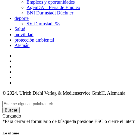
Empleos y oportunidades
AgenDA – Feria de Empleo
BNI Darmstadt Büchner
deporte
SV Darmstadt 98
Salud
movilidad
protección ambiental
Alemán
© 2024, Ulrich Diehl Verlag & Medienservice GmbH, Alemania
Buscar
Cargando
*Para cerrar el formulario de búsqueda presione ESC o cierre el interr
Lo último