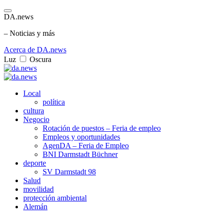
DA.news
– Noticias y más
Acerca de DA.news
Luz
Oscura
Local
política
cultura
Negocio
Rotación de puestos – Feria de empleo
Empleos y oportunidades
AgenDA – Feria de Empleo
BNI Darmstadt Büchner
deporte
SV Darmstadt 98
Salud
movilidad
protección ambiental
Alemán