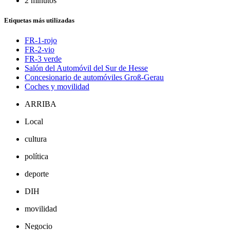
2 minutos
Etiquetas más utilizadas
FR-1-rojo
FR-2-vio
FR-3 verde
Salón del Automóvil del Sur de Hesse
Concesionario de automóviles Groß-Gerau
Coches y movilidad
ARRIBA
Local
cultura
política
deporte
DIH
movilidad
Negocio