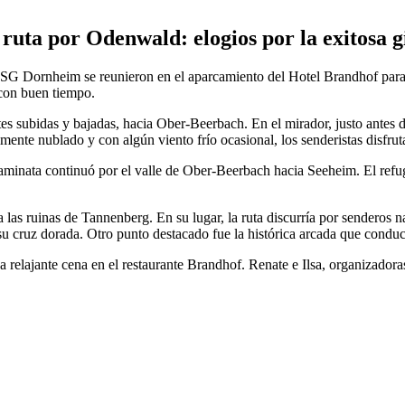
uta por Odenwald: elogios por la exitosa 
 SG Dornheim se reunieron en el aparcamiento del Hotel Brandhof para
 con buen tiempo.
s subidas y bajadas, hacia Ober-Beerbach. En el mirador, justo antes del
lmente nublado y con algún viento frío ocasional, los senderistas disfr
caminata continuó por el valle de Ober-Beerbach hacia Seeheim. El refug
 las ruinas de Tannenberg. En su lugar, la ruta discurría por senderos n
 su cruz dorada. Otro punto destacado fue la histórica arcada que conduc
relajante cena en el restaurante Brandhof. Renate e Ilsa, organizadoras