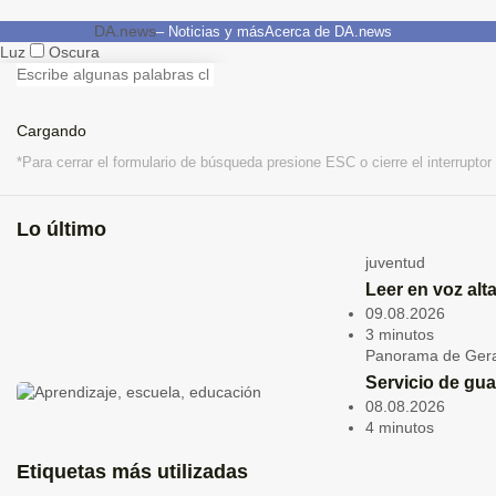
DA.news
– Noticias y más
Acerca de DA.news
Luz
Oscura
ARRIBA
Local
cultura
política
deporte
DIH
movilidad
Negocio
protección ambiental
Cargar más
Cargando
*Para cerrar el formulario de búsqueda presione ESC o cierre el interruptor
Cargando
Publicaciones en
ARRIBA
1
/
1
Lo último
*Para cerrar el megamenú presione ESC o cierre el interruptor
juventud
Cultura,
Noticias
Culturales,
Local
,
Leer en voz alta
TOP
09.08.2026
Semanas
3 minutos
Panorama de Ger
Culturales
Servicio de gua
Judías:
08.08.2026
Shani
4 minutos
Oshri Trio
Etiquetas más utilizadas
en la