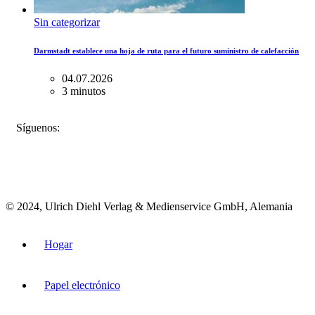
Sin categorizar
Darmstadt establece una hoja de ruta para el futuro suministro de calefacción
04.07.2026
3 minutos
FACEBOOK
INSTAGRAM
BLUESKY
Síguenos:
© 2024, Ulrich Diehl Verlag & Medienservice GmbH, Alemania
Hogar
Papel electrónico