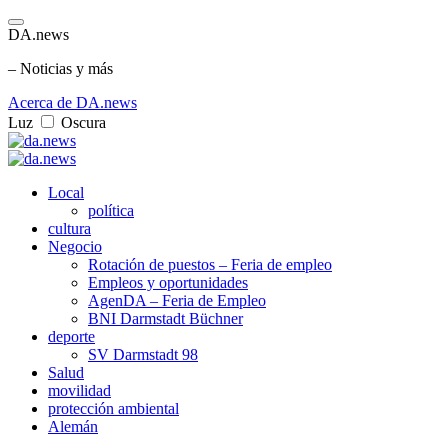
DA.news
– Noticias y más
Acerca de DA.news
Luz
Oscura
Local
política
cultura
Negocio
Rotación de puestos – Feria de empleo
Empleos y oportunidades
AgenDA – Feria de Empleo
BNI Darmstadt Büchner
deporte
SV Darmstadt 98
Salud
movilidad
protección ambiental
Alemán