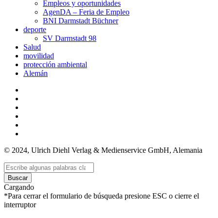
Empleos y oportunidades
AgenDA – Feria de Empleo
BNI Darmstadt Büchner
deporte
SV Darmstadt 98
Salud
movilidad
protección ambiental
Alemán
© 2024, Ulrich Diehl Verlag & Medienservice GmbH, Alemania
Buscar
Cargando
*Para cerrar el formulario de búsqueda presione ESC o cierre el
interruptor