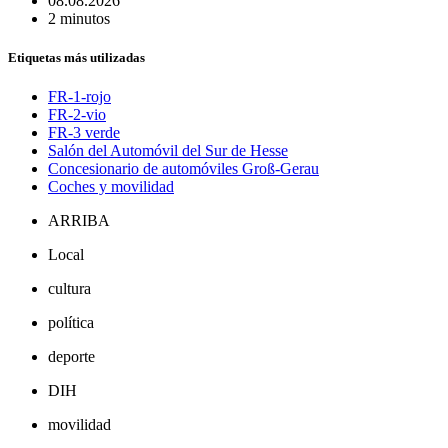
08.08.2026
2 minutos
Etiquetas más utilizadas
FR-1-rojo
FR-2-vio
FR-3 verde
Salón del Automóvil del Sur de Hesse
Concesionario de automóviles Groß-Gerau
Coches y movilidad
ARRIBA
Local
cultura
política
deporte
DIH
movilidad